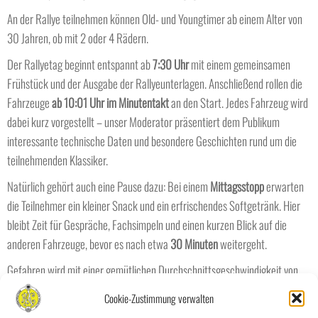
An der Rallye teilnehmen können
Old- und Youngtimer ab einem Alter von
30 Jahren,
ob mit 2 oder 4 Rädern.
Der Rallyetag beginnt entspannt ab
7:30 Uhr
mit einem gemeinsamen
Frühstück und der Ausgabe der Rallyeunterlagen. Anschließend rollen die
Fahrzeuge
ab 10:01 Uhr im Minutentakt
an den Start. Jedes Fahrzeug wird
dabei kurz vorgestellt – unser Moderator präsentiert dem Publikum
interessante technische Daten und besondere Geschichten rund um die
teilnehmenden Klassiker.
Natürlich gehört auch eine Pause dazu: Bei einem
Mittagsstopp
erwarten
die Teilnehmer ein kleiner Snack und ein erfrischendes Softgetränk. Hier
bleibt Zeit für Gespräche, Fachsimpeln und einen kurzen Blick auf die
anderen Fahrzeuge, bevor es nach etwa
30 Minuten
weitergeht.
Gefahren wird mit einer gemütlichen Durchschnittsgeschwindigkeit von
rund
35 km/h
, sodass nach etwa
vier Stunden
die ersten Teilnehmer
Cookie-Zustimmung verwalten
wieder im Ziel eintreffen.