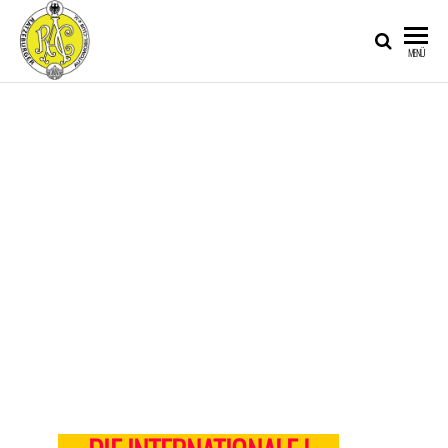
RATZEBURGER
MENÜ
AUTOMOBIL-
CLUB IM
ADAC E.V.