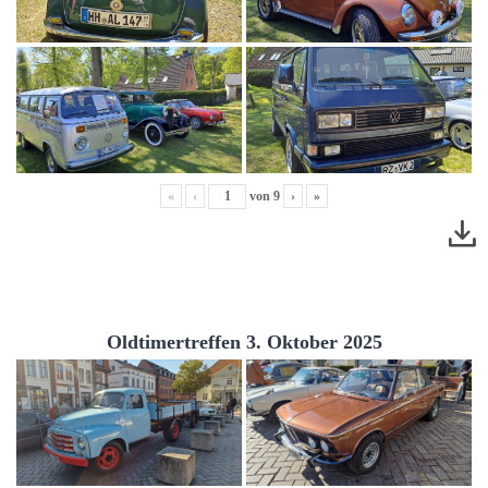
«
‹
von
9
›
»
Oldtimertreffen 3. Oktober 2025