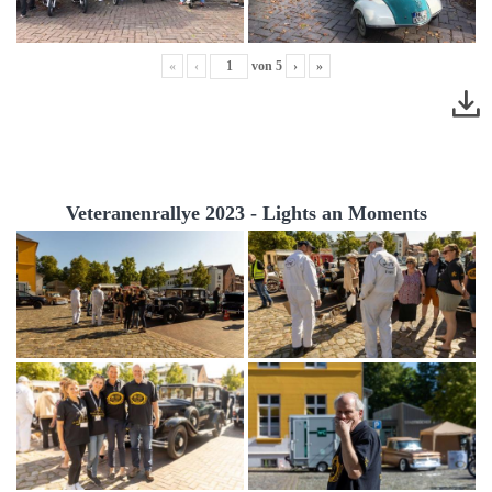
«
‹
von
5
›
»
Veteranenrallye 2023 - Lights an Moments