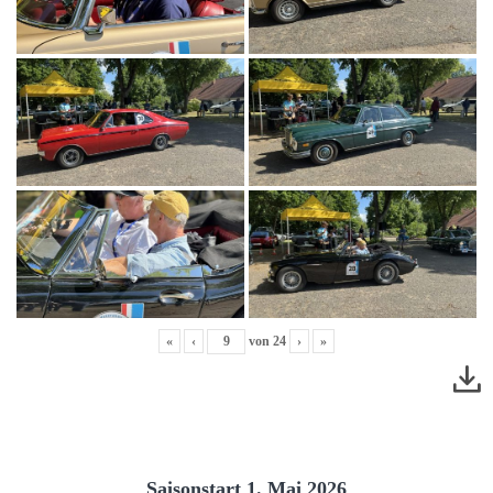
«
‹
von
24
›
»
Saisonstart 1. Mai 2026