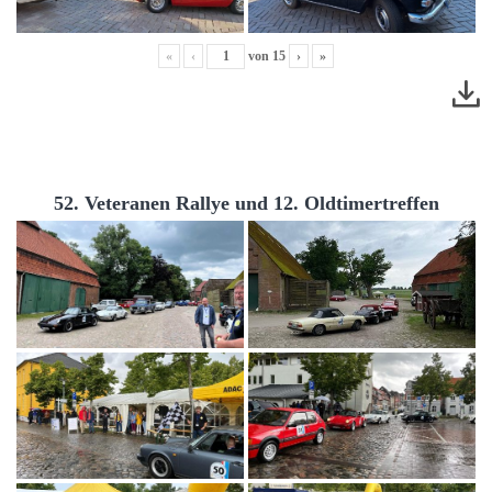
«
‹
von
15
›
»
52. Veteranen Rallye und 12. Oldtimertreffen