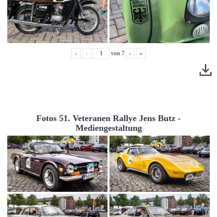
«
‹
von
7
›
»
Fotos 51. Veteranen Rallye Jens Butz -
Mediengestaltung