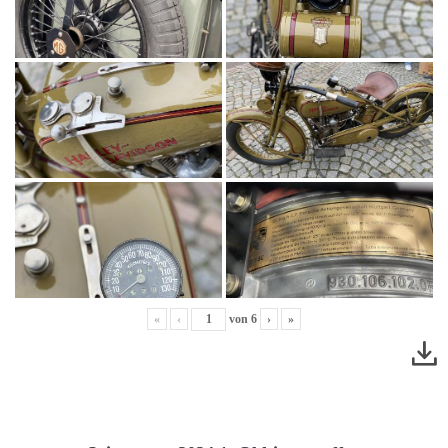
«
‹
von
6
›
»