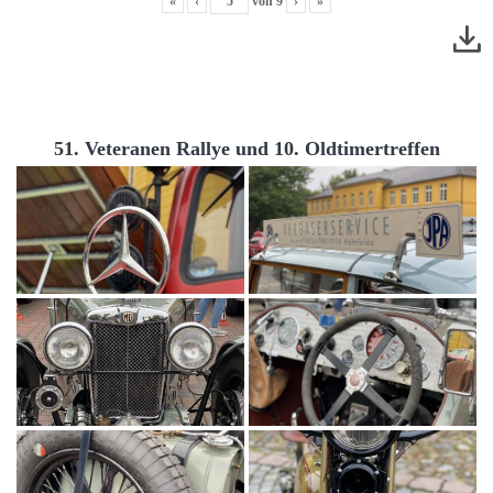
«
‹
von
9
›
»
51. Veteranen Rallye und 10. Oldtimertreffen