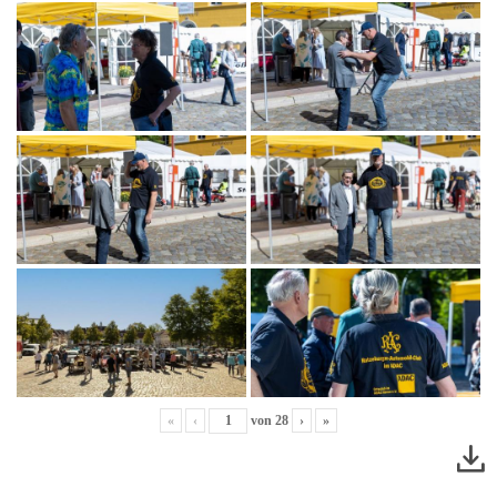
«
‹
von
28
›
»