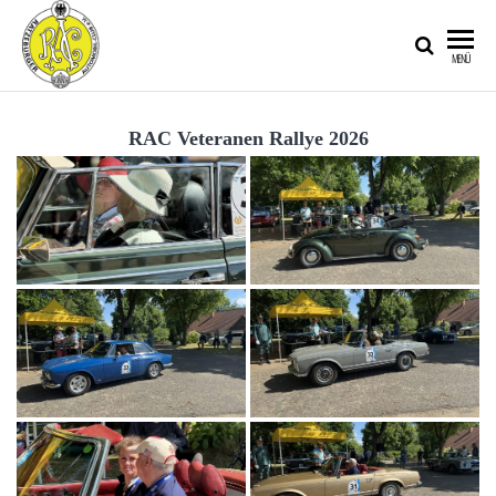
RATZEBURGER
MENÜ
AUTOMOBIL-
CLUB IM
RAC Veteranen Rallye 2026
ADAC E.V.