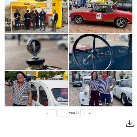
«
‹
von
14
›
»