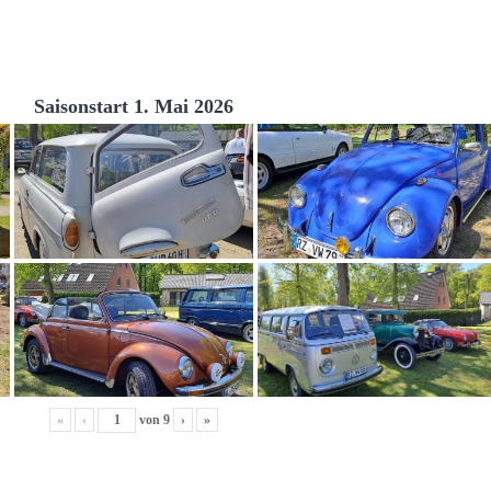
Saisonstart 1. Mai 2026
«
‹
von
9
›
»