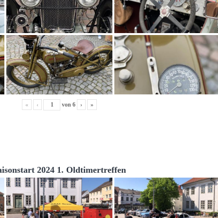
«
‹
von
6
›
»
aisonstart 2024 1. Oldtimertreffen