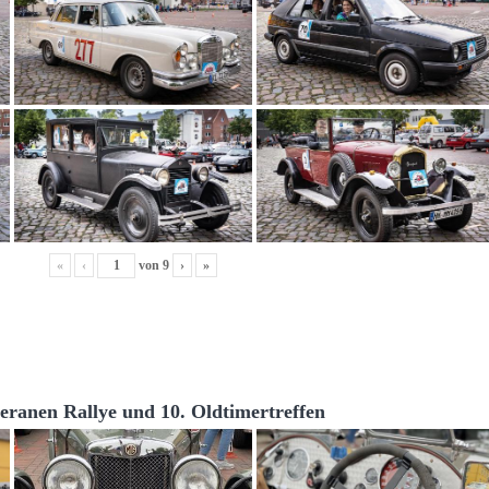
«
‹
von
9
›
»
teranen Rallye und 10. Oldtimertreffen