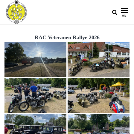
RATZEBURGER
MENÜ
AUTOMOBIL-
CLUB IM
RAC Veteranen Rallye 2026
ADAC E.V.