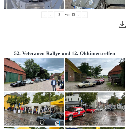
«
‹
von
15
›
»
52. Veteranen Rallye und 12. Oldtimertreffen