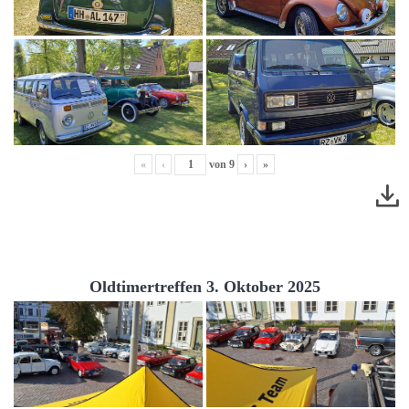
«
‹
von
9
›
»
Oldtimertreffen 3. Oktober 2025