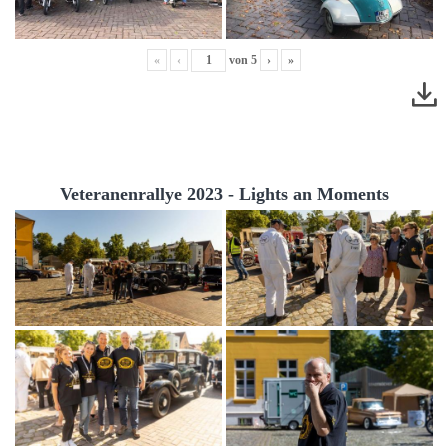
«
‹
von
5
›
»
Veteranenrallye 2023 - Lights an Moments