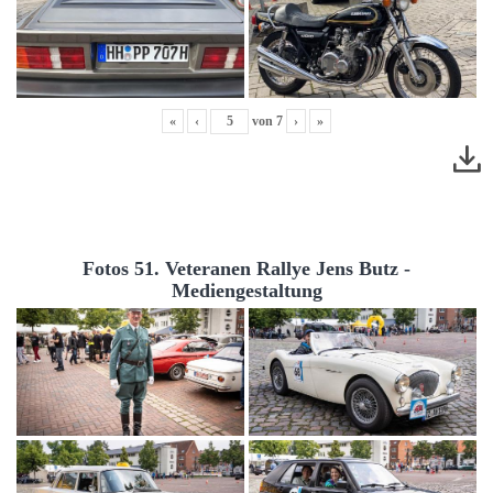
«
‹
von
7
›
»
Fotos 51. Veteranen Rallye Jens Butz -
Mediengestaltung