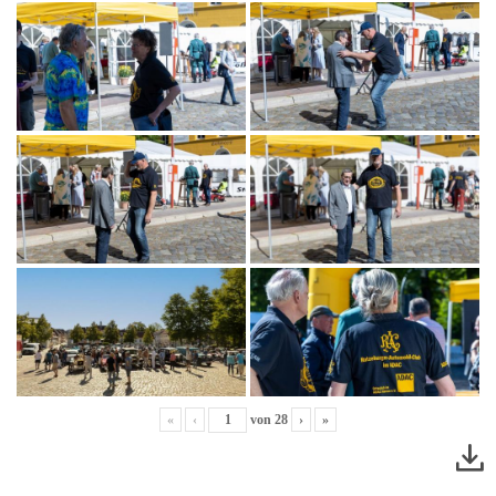
«
‹
von
28
›
»