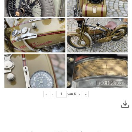
«
‹
von
6
›
»