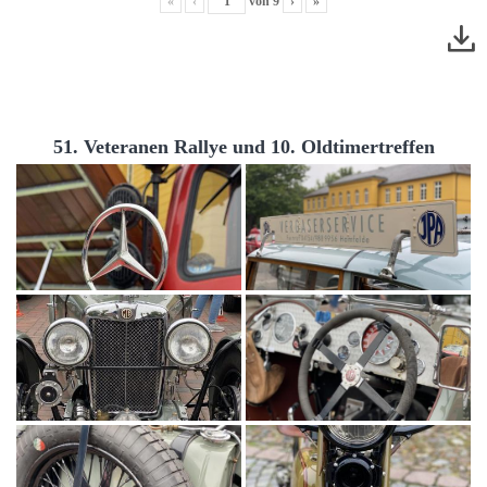
«
‹
von
9
›
»
51. Veteranen Rallye und 10. Oldtimertreffen