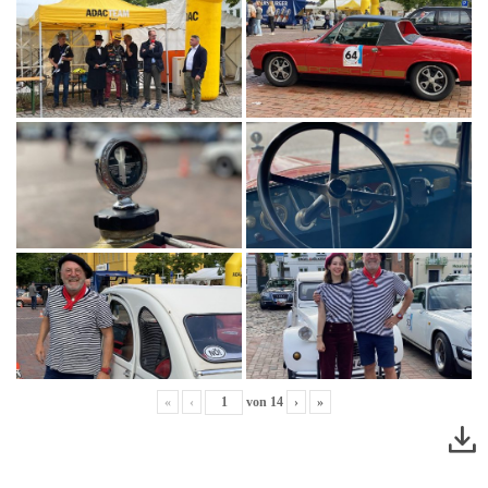
«
‹
von
14
›
»