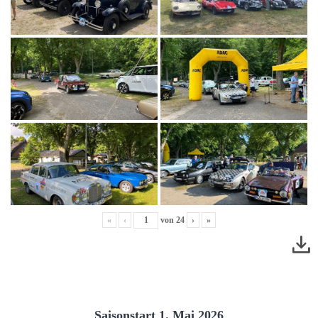
«
‹
von
24
›
»
Saisonstart 1. Mai 2026