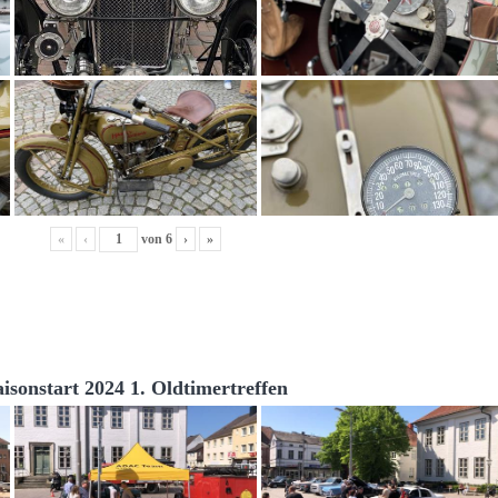
«
‹
von
6
›
»
aisonstart 2024 1. Oldtimertreffen