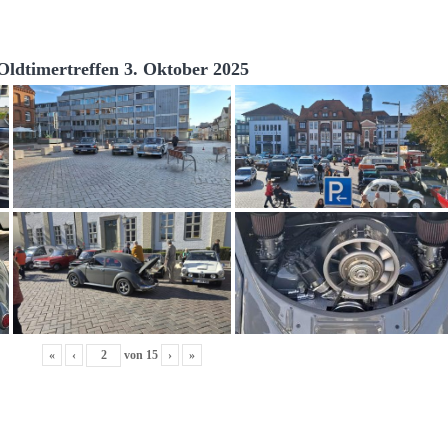
Oldtimertreffen 3. Oktober 2025
«
‹
von
15
›
»