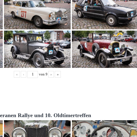
«
‹
von
9
›
»
teranen Rallye und 10. Oldtimertreffen