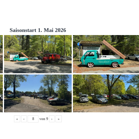
Saisonstart 1. Mai 2026
«
‹
von
9
›
»