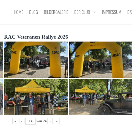
HOME
BLOG
BILDERGALERIE
DER CLUB
IMPRESSUM
DA
RAC Veteranen Rallye 2026
«
‹
von
24
›
»