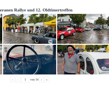
teranen Rallye und 12. Oldtimertreffen
«
‹
von
14
›
»