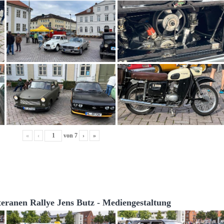
«
‹
von
7
›
»
teranen Rallye Jens Butz - Mediengestaltung