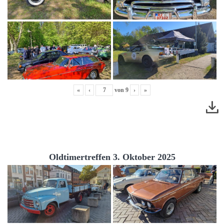
«
‹
von
9
›
»
Oldtimertreffen 3. Oktober 2025