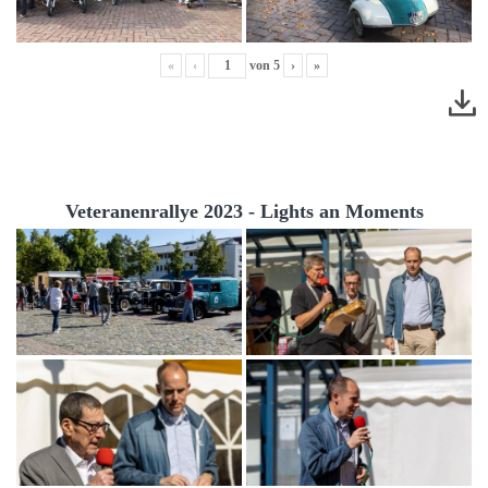
«
‹
von
5
›
»
Veteranenrallye 2023 - Lights an Moments