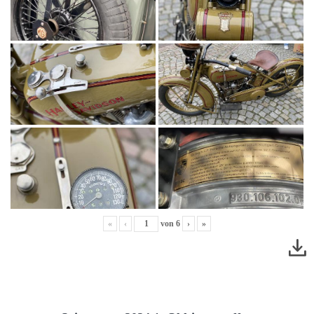
«
‹
von
6
›
»