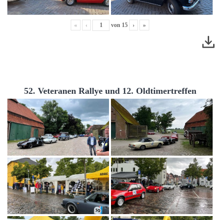
«
‹
von
15
›
»
52. Veteranen Rallye und 12. Oldtimertreffen