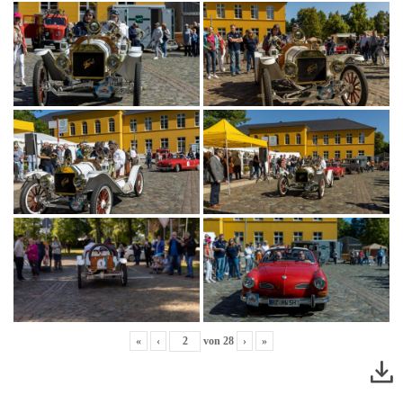
«
‹
von
28
›
»