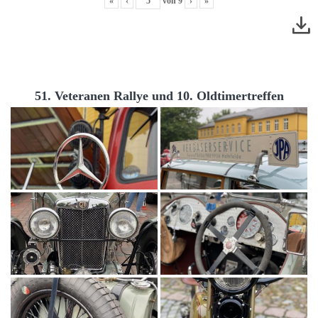
«
‹
von
9
›
»
51. Veteranen Rallye und 10. Oldtimertreffen