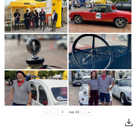
«
‹
von
14
›
»