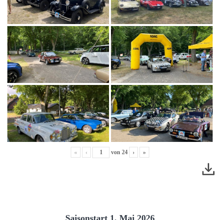
«
‹
von
24
›
»
Saisonstart 1. Mai 2026