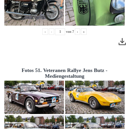
«
‹
von
7
›
»
Fotos 51. Veteranen Rallye Jens Butz -
Mediengestaltung