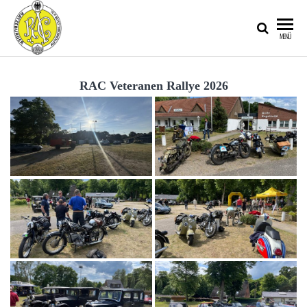
RATZEBURGER
MENÜ
AUTOMOBIL-
CLUB IM
RAC Veteranen Rallye 2026
ADAC E.V.