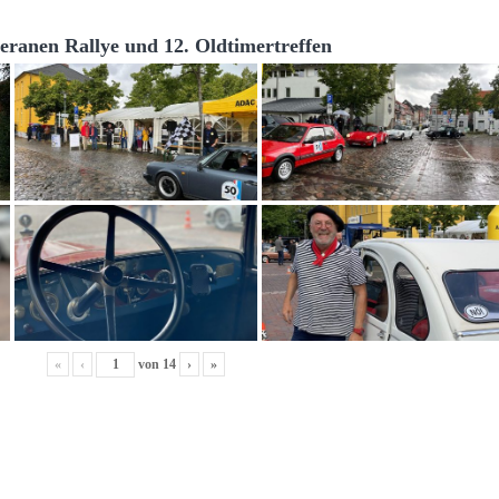
teranen Rallye und 12. Oldtimertreffen
«
‹
von
14
›
»