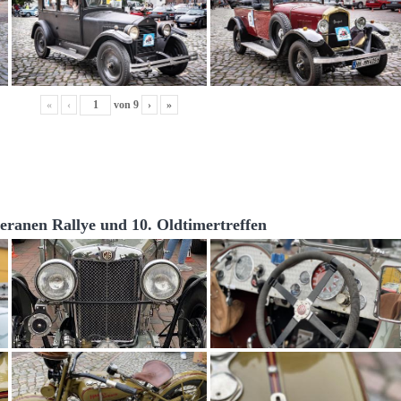
«
‹
von
9
›
»
teranen Rallye und 10. Oldtimertreffen