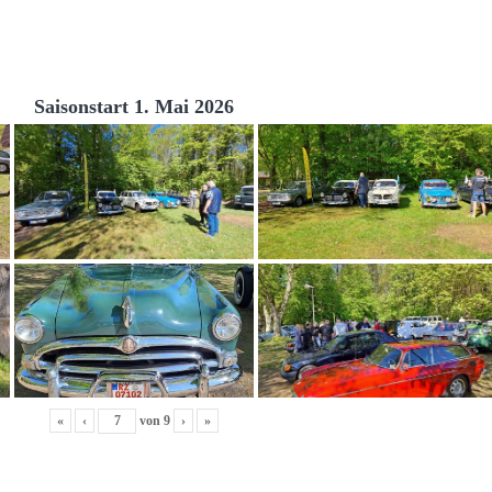
Saisonstart 1. Mai 2026
«
‹
von
9
›
»