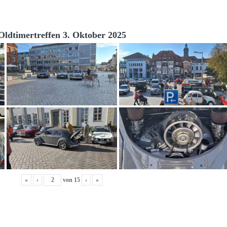
Oldtimertreffen 3. Oktober 2025
«
‹
von
15
›
»