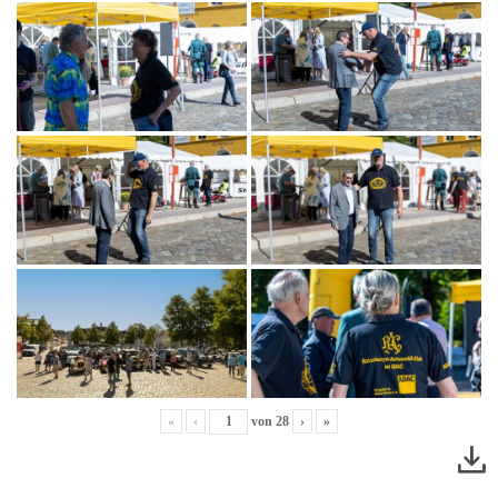
«
‹
von
28
›
»