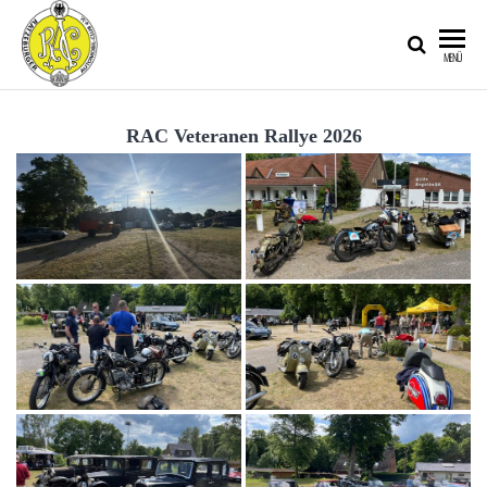
RATZEBURGER
MENÜ
AUTOMOBIL-
CLUB IM
RAC Veteranen Rallye 2026
ADAC E.V.