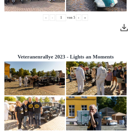
«
‹
von
5
›
»
Veteranenrallye 2023 - Lights an Moments