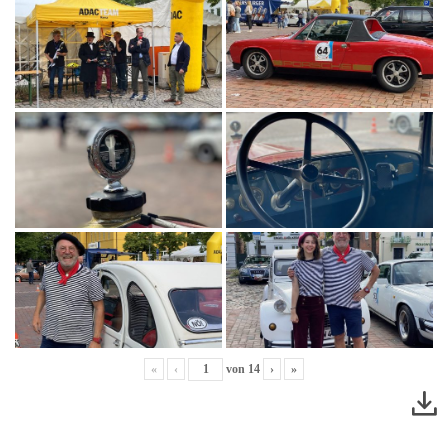
«
‹
von
14
›
»