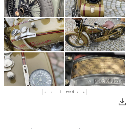
«
‹
von
6
›
»