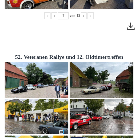
«
‹
von
15
›
»
52. Veteranen Rallye und 12. Oldtimertreffen