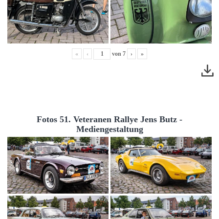
«
‹
von
7
›
»
Fotos 51. Veteranen Rallye Jens Butz -
Mediengestaltung