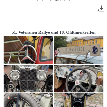
«
‹
von
9
›
»
51. Veteranen Rallye und 10. Oldtimertreffen