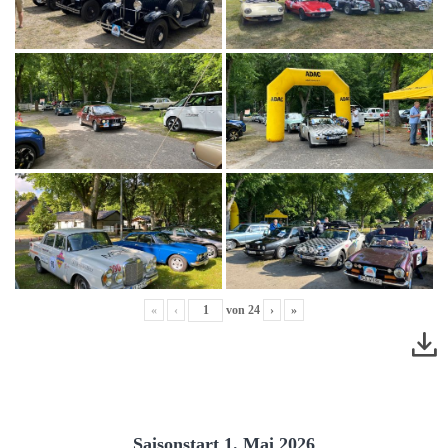
«
‹
von
24
›
»
Saisonstart 1. Mai 2026