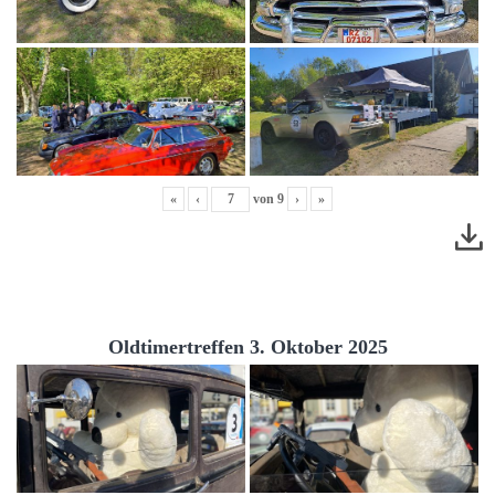
«
‹
von
9
›
»
Oldtimertreffen 3. Oktober 2025