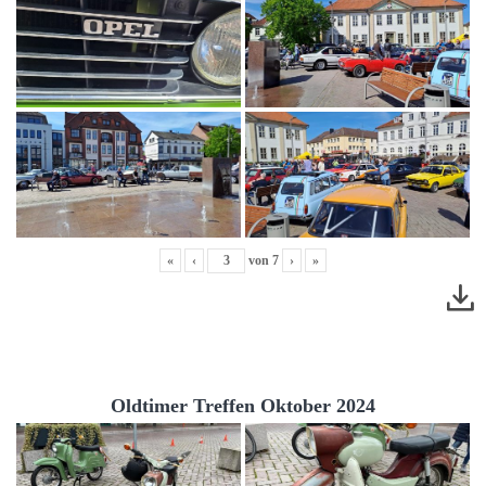
«
‹
von
7
›
»
Oldtimer Treffen Oktober 2024