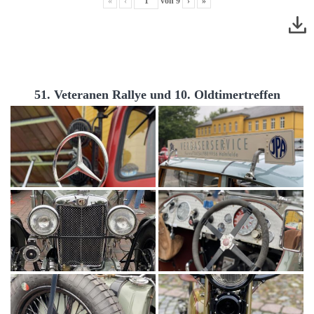
«
‹
von
9
›
»
51. Veteranen Rallye und 10. Oldtimertreffen