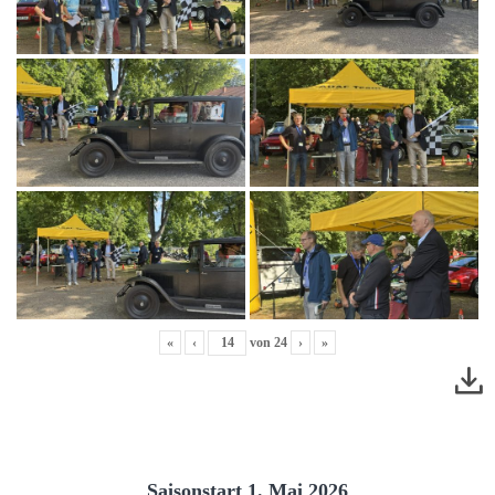
«
‹
von
24
›
»
Saisonstart 1. Mai 2026