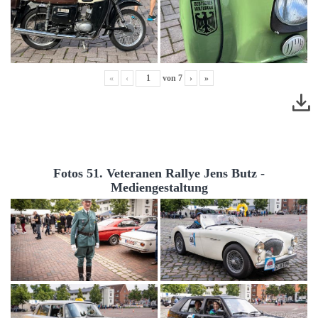
«
‹
von
7
›
»
Fotos 51. Veteranen Rallye Jens Butz -
Mediengestaltung