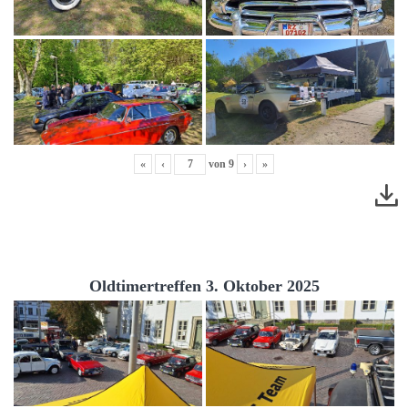
«
‹
von
9
›
»
Oldtimertreffen 3. Oktober 2025