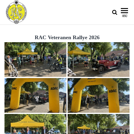
RATZEBURGER
MENÜ
AUTOMOBIL-
CLUB IM
RAC Veteranen Rallye 2026
ADAC E.V.