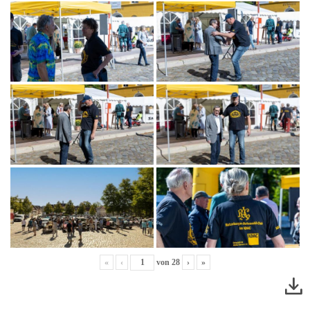
«
‹
von
28
›
»