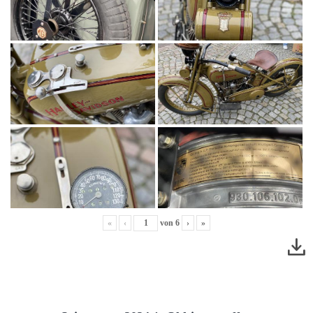
«
‹
von
6
›
»