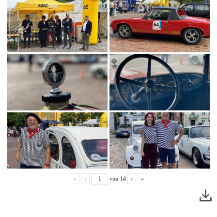
«
‹
von
14
›
»