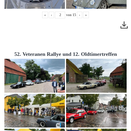
«
‹
von
15
›
»
52. Veteranen Rallye und 12. Oldtimertreffen