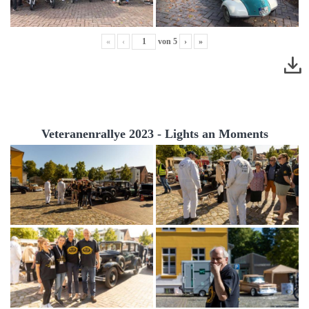
«
‹
von
5
›
»
Veteranenrallye 2023 - Lights an Moments