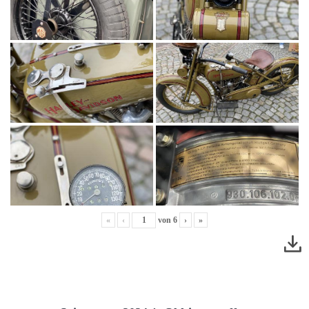
«
‹
von
6
›
»