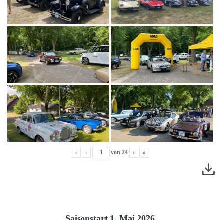
«
‹
von
24
›
»
Saisonstart 1. Mai 2026