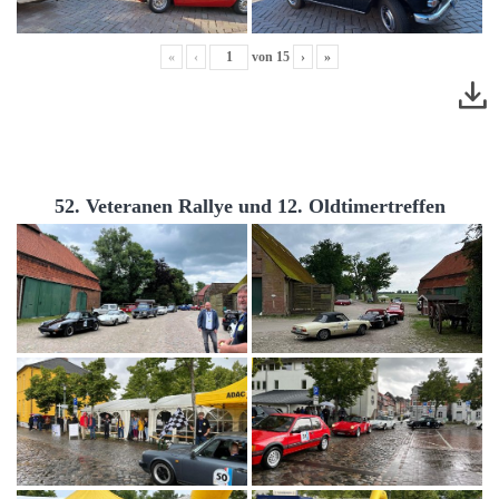
«
‹
von
15
›
»
52. Veteranen Rallye und 12. Oldtimertreffen