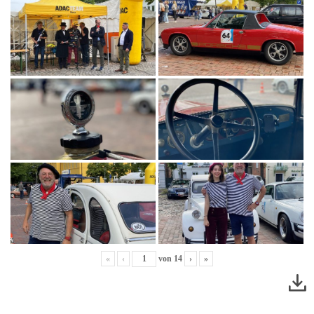
«
‹
von
14
›
»