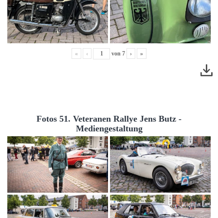
«
‹
von
7
›
»
Fotos 51. Veteranen Rallye Jens Butz -
Mediengestaltung