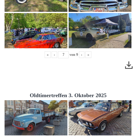
«
‹
von
9
›
»
Oldtimertreffen 3. Oktober 2025