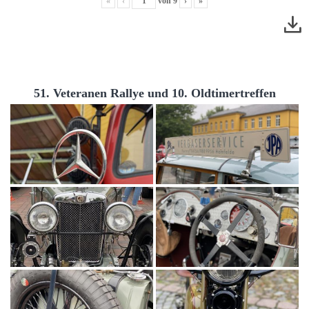
«
‹
von
9
›
»
51. Veteranen Rallye und 10. Oldtimertreffen