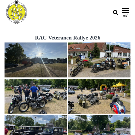
RATZEBURGER
MENÜ
AUTOMOBIL-
CLUB IM
RAC Veteranen Rallye 2026
ADAC E.V.