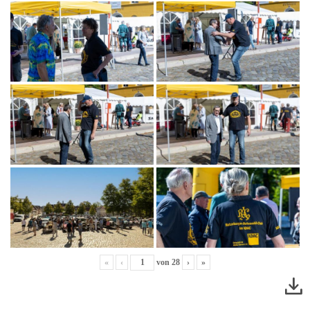
«
‹
von
28
›
»