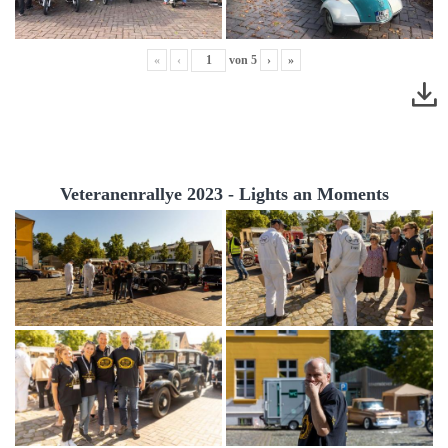
«
‹
von
5
›
»
Veteranenrallye 2023 - Lights an Moments