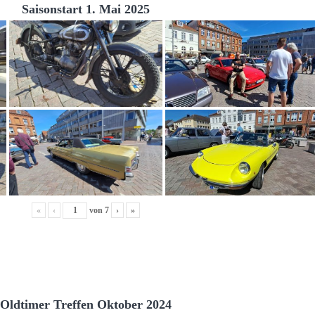
Saisonstart 1. Mai 2025
«
‹
von
7
›
»
Oldtimer Treffen Oktober 2024