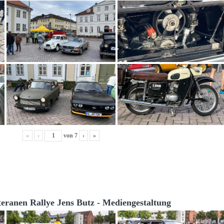
«
‹
von
7
›
»
teranen Rallye Jens Butz - Mediengestaltung