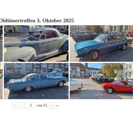
Oldtimertreffen 3. Oktober 2025
«
‹
von
15
›
»