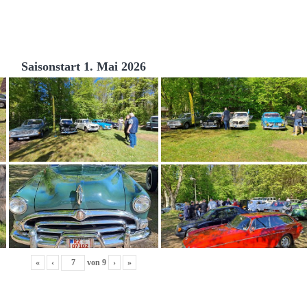
Saisonstart 1. Mai 2026
«
‹
von
9
›
»