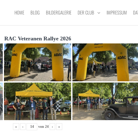
HOME
BLOG
BILDERGALERIE
DER CLUB
IMPRESSUM
DA
RAC Veteranen Rallye 2026
«
‹
von
24
›
»