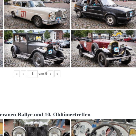
«
‹
von
9
›
»
teranen Rallye und 10. Oldtimertreffen