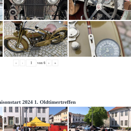
«
‹
von
6
›
»
aisonstart 2024 1. Oldtimertreffen