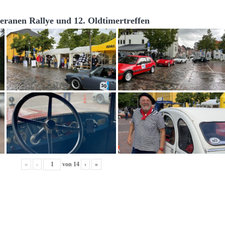
teranen Rallye und 12. Oldtimertreffen
«
‹
von
14
›
»