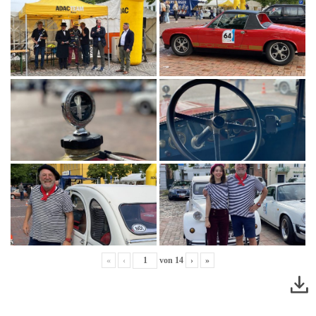
«
‹
von
14
›
»