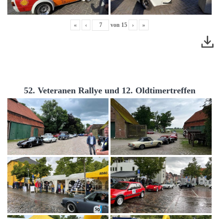
«
‹
von
15
›
»
52. Veteranen Rallye und 12. Oldtimertreffen