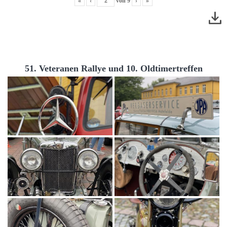
«
‹
von
9
›
»
51. Veteranen Rallye und 10. Oldtimertreffen