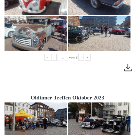
«
‹
von
2
›
»
Oldtimer Treffen Oktober 2023