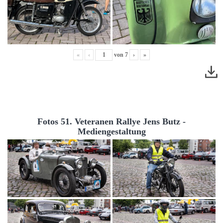
«
‹
von
7
›
»
Fotos 51. Veteranen Rallye Jens Butz -
Mediengestaltung