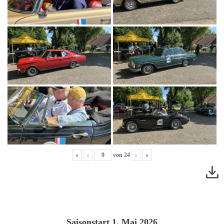
«
‹
von
24
›
»
Saisonstart 1. Mai 2026