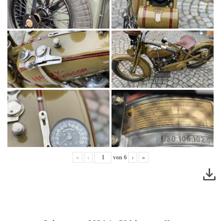
«
‹
von
6
›
»