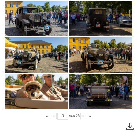
«
‹
von
28
›
»