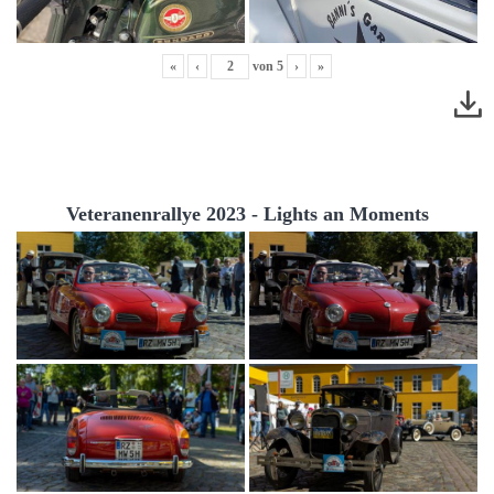
«
‹
von
5
›
»
Veteranenrallye 2023 - Lights an Moments