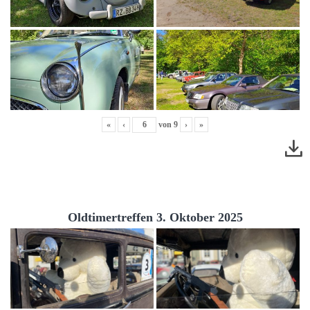
«
‹
von
9
›
»
Oldtimertreffen 3. Oktober 2025