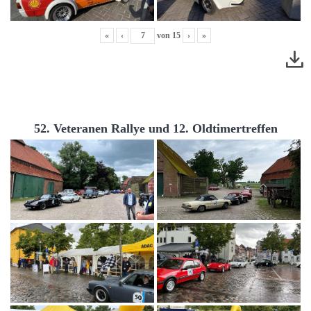
«
‹
von
15
›
»
52. Veteranen Rallye und 12. Oldtimertreffen