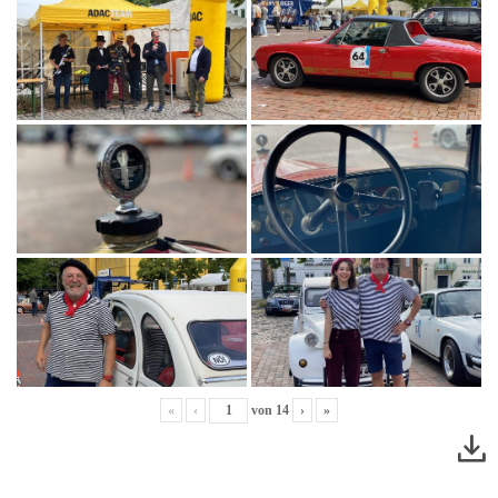
«
‹
von
14
›
»