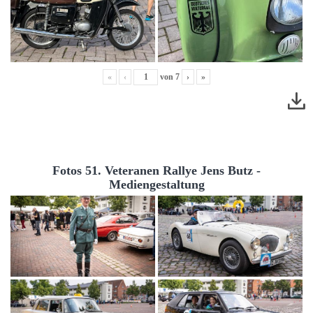
«
‹
von
7
›
»
Fotos 51. Veteranen Rallye Jens Butz -
Mediengestaltung