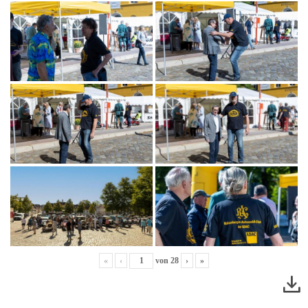
«
‹
von
28
›
»