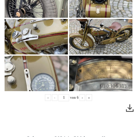
«
‹
von
6
›
»