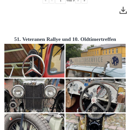
«
‹
von
9
›
»
51. Veteranen Rallye und 10. Oldtimertreffen