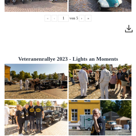
«
‹
von
5
›
»
Veteranenrallye 2023 - Lights an Moments