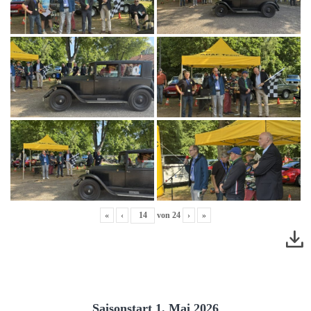
«
‹
von
24
›
»
Saisonstart 1. Mai 2026