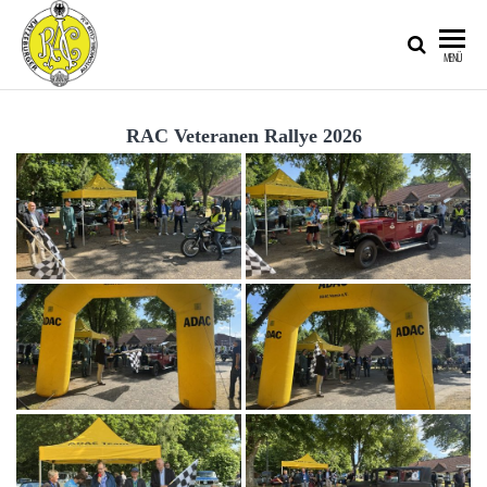
RATZEBURGER
MENÜ
AUTOMOBIL-
CLUB IM
RAC Veteranen Rallye 2026
ADAC E.V.