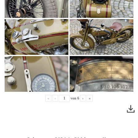
«
‹
von
6
›
»