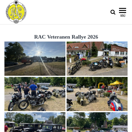
RATZEBURGER
MENÜ
AUTOMOBIL-
CLUB IM
RAC Veteranen Rallye 2026
ADAC E.V.