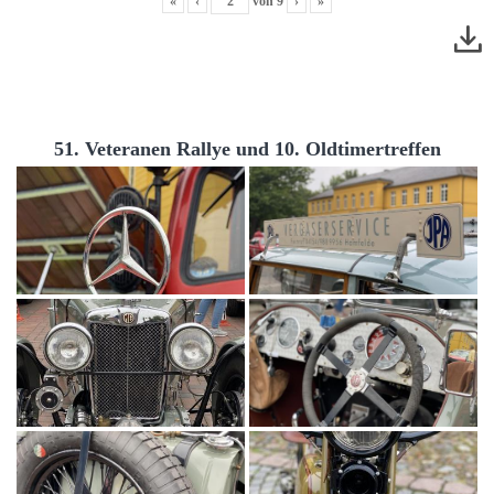
«
‹
von
9
›
»
51. Veteranen Rallye und 10. Oldtimertreffen