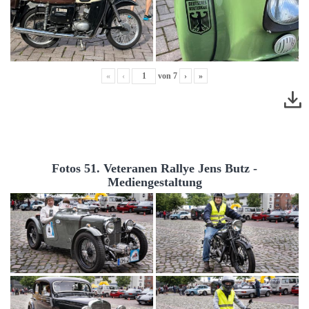
«
‹
von
7
›
»
Fotos 51. Veteranen Rallye Jens Butz -
Mediengestaltung