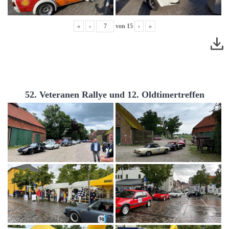
«
‹
von
15
›
»
52. Veteranen Rallye und 12. Oldtimertreffen