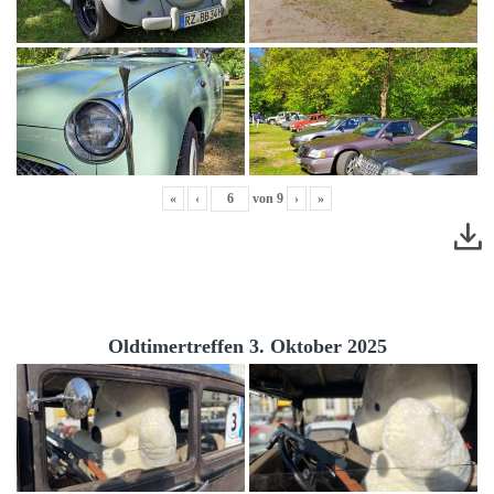
«
‹
von
9
›
»
Oldtimertreffen 3. Oktober 2025