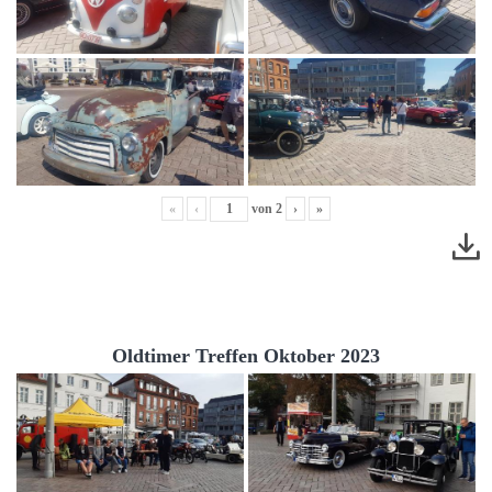
«
‹
von
2
›
»
Oldtimer Treffen Oktober 2023