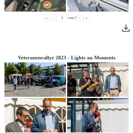
«
‹
von
5
›
»
Veteranenrallye 2023 - Lights an Moments