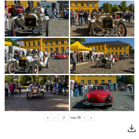
«
‹
von
28
›
»