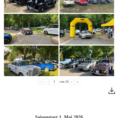
«
‹
von
24
›
»
Saisonstart 1. Mai 2026