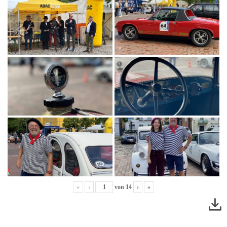
«
‹
von
14
›
»