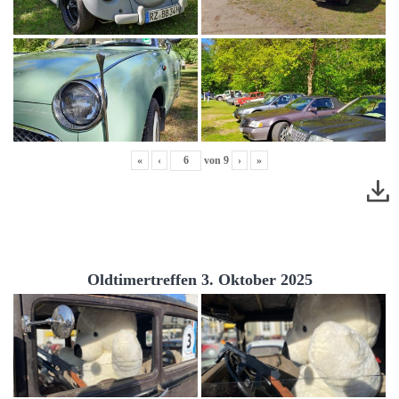
«
‹
von
9
›
»
Oldtimertreffen 3. Oktober 2025