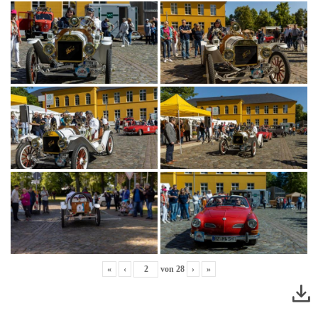
«
‹
von
28
›
»