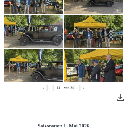
«
‹
von
24
›
»
Saisonstart 1. Mai 2026