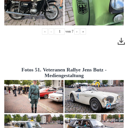
«
‹
von
7
›
»
Fotos 51. Veteranen Rallye Jens Butz -
Mediengestaltung