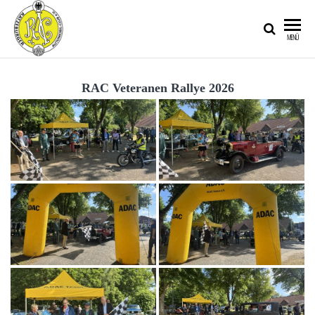
RATZEBURGER
MENÜ
AUTOMOBIL-
CLUB IM
RAC Veteranen Rallye 2026
ADAC E.V.