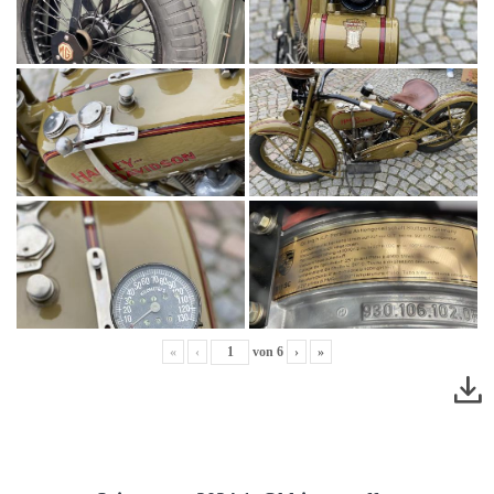
«
‹
von
6
›
»