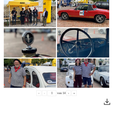
«
‹
von
14
›
»