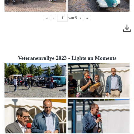
«
‹
von
5
›
»
Veteranenrallye 2023 - Lights an Moments