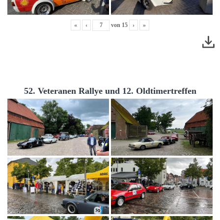
«
‹
von
15
›
»
52. Veteranen Rallye und 12. Oldtimertreffen