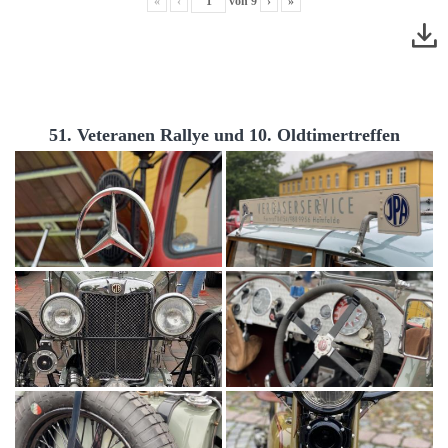
«
‹
von
9
›
»
51. Veteranen Rallye und 10. Oldtimertreffen