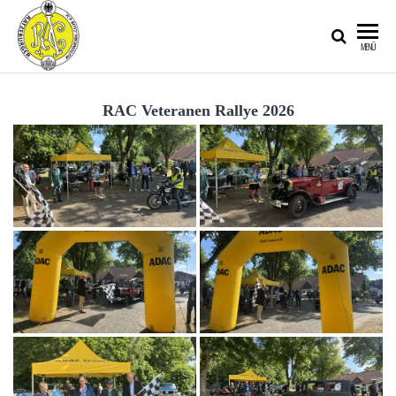
RATZEBURGER
MENÜ
AUTOMOBIL-
CLUB IM
RAC Veteranen Rallye 2026
ADAC E.V.