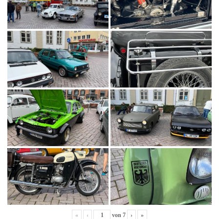
«
‹
von
7
›
»