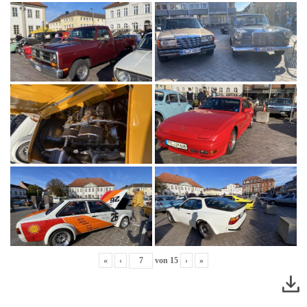
«
‹
von
15
›
»