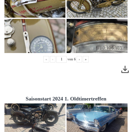
«
‹
von
6
›
»
Saisonstart 2024 1. Oldtimertreffen