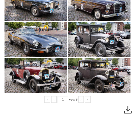
«
‹
von
9
›
»