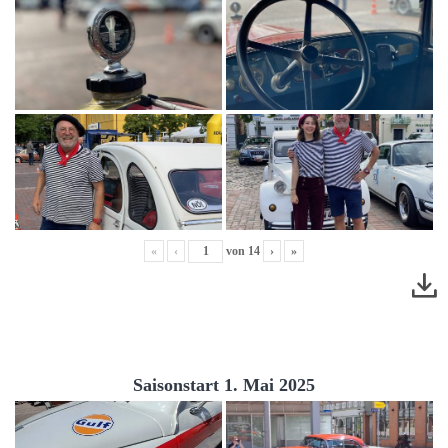
«
‹
von
14
›
»
Saisonstart 1. Mai 2025