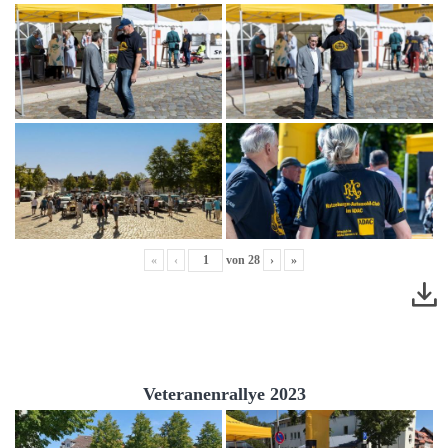
«
‹
von
28
›
»
Veteranenrallye 2023