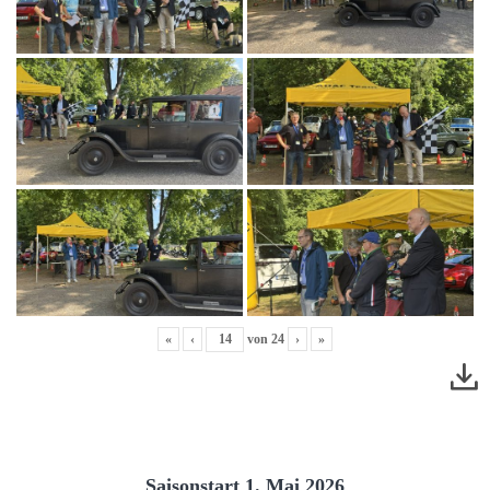
«
‹
von
24
›
»
Saisonstart 1. Mai 2026