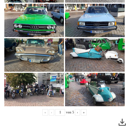
«
‹
von
5
›
»