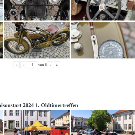
«
‹
von
6
›
»
aisonstart 2024 1. Oldtimertreffen