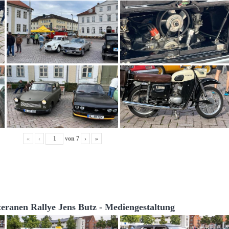
«
‹
von
7
›
»
teranen Rallye Jens Butz - Mediengestaltung