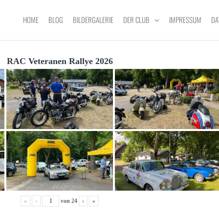
HOME
BLOG
BILDERGALERIE
DER CLUB
IMPRESSUM
DA
RAC Veteranen Rallye 2026
«
‹
von
24
›
»