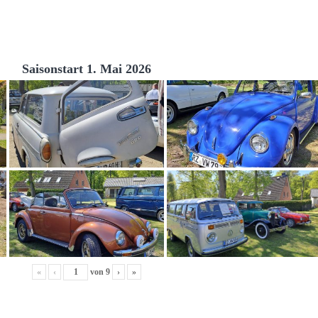
Saisonstart 1. Mai 2026
«
‹
von
9
›
»