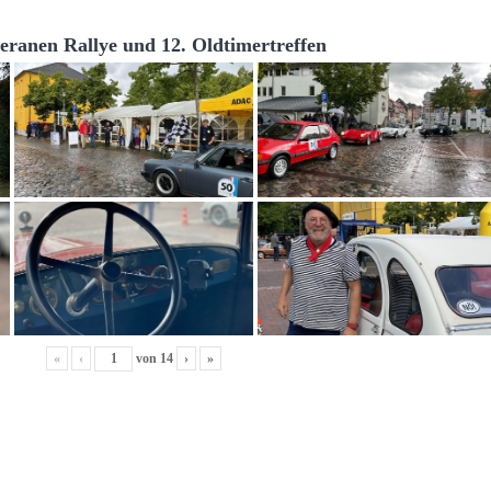
teranen Rallye und 12. Oldtimertreffen
«
‹
von
14
›
»