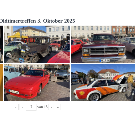
Oldtimertreffen 3. Oktober 2025
«
‹
von
15
›
»