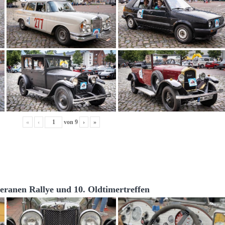
«
‹
von
9
›
»
teranen Rallye und 10. Oldtimertreffen