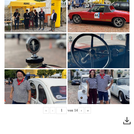
«
‹
von
14
›
»