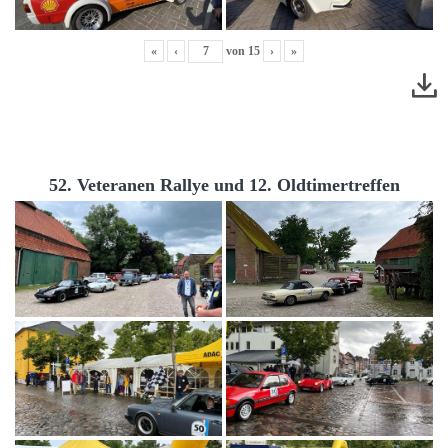
«
‹
von
15
›
»
52. Veteranen Rallye und 12. Oldtimertreffen