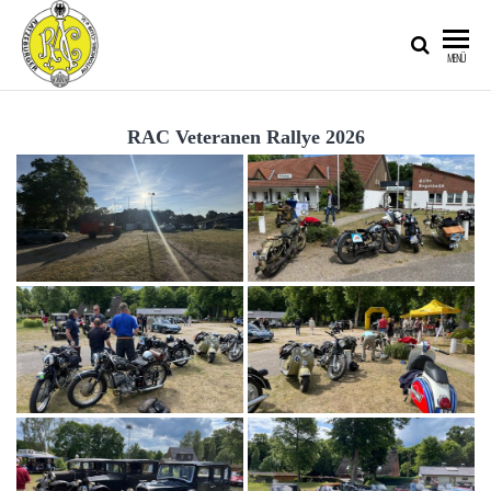
RATZEBURGER
MENÜ
AUTOMOBIL-
CLUB IM
RAC Veteranen Rallye 2026
ADAC E.V.