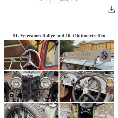
«
‹
von
9
›
»
51. Veteranen Rallye und 10. Oldtimertreffen