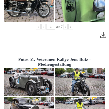
«
‹
von
7
›
»
Fotos 51. Veteranen Rallye Jens Butz -
Mediengestaltung