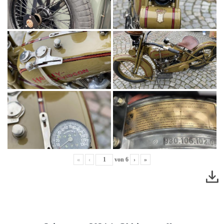
«
‹
von
6
›
»