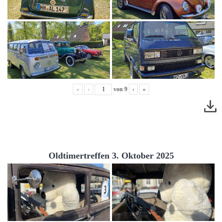
«
‹
von
9
›
»
Oldtimertreffen 3. Oktober 2025