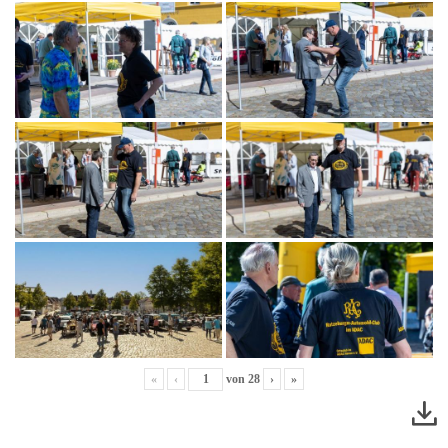
«
‹
von
28
›
»