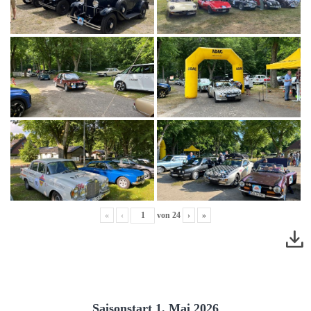
«
‹
von
24
›
»
Saisonstart 1. Mai 2026