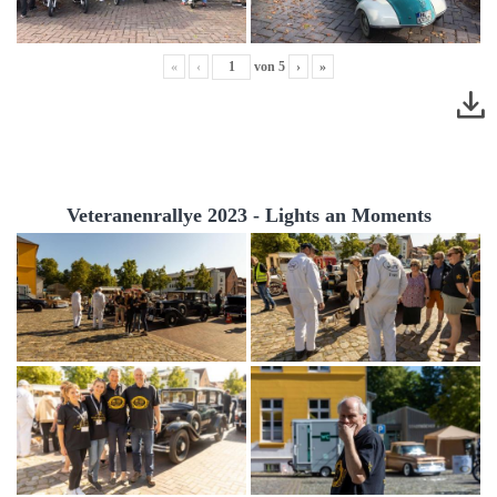
«
‹
von
5
›
»
Veteranenrallye 2023 - Lights an Moments