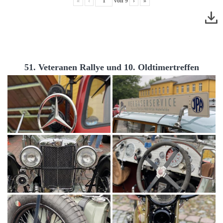
«
‹
von
9
›
»
51. Veteranen Rallye und 10. Oldtimertreffen