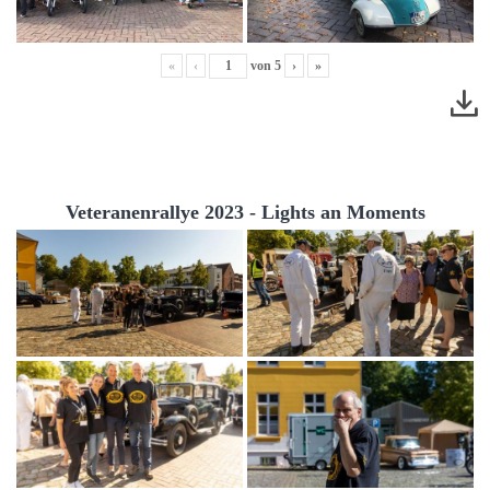
«
‹
von
5
›
»
Veteranenrallye 2023 - Lights an Moments