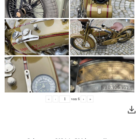
«
‹
von
6
›
»