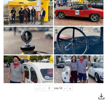
«
‹
von
14
›
»