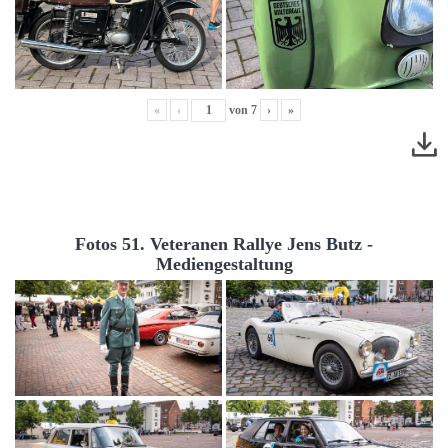
«
‹
von
7
›
»
Fotos 51. Veteranen Rallye Jens Butz -
Mediengestaltung