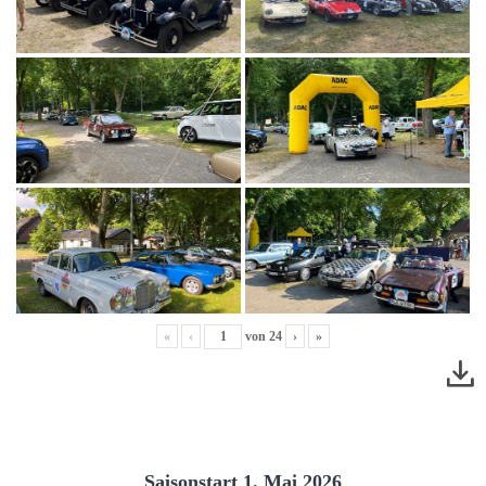
«
‹
von
24
›
»
Saisonstart 1. Mai 2026