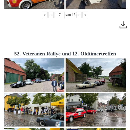
«
‹
von
15
›
»
52. Veteranen Rallye und 12. Oldtimertreffen