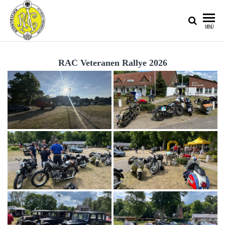
RATZEBURGER
MENÜ
AUTOMOBIL-
CLUB IM
RAC Veteranen Rallye 2026
ADAC E.V.