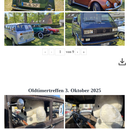
«
‹
von
9
›
»
Oldtimertreffen 3. Oktober 2025