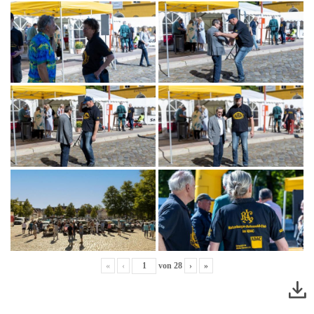
«
‹
von
28
›
»