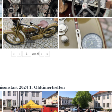
«
‹
von
6
›
»
aisonstart 2024 1. Oldtimertreffen