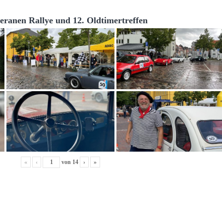
teranen Rallye und 12. Oldtimertreffen
«
‹
von
14
›
»