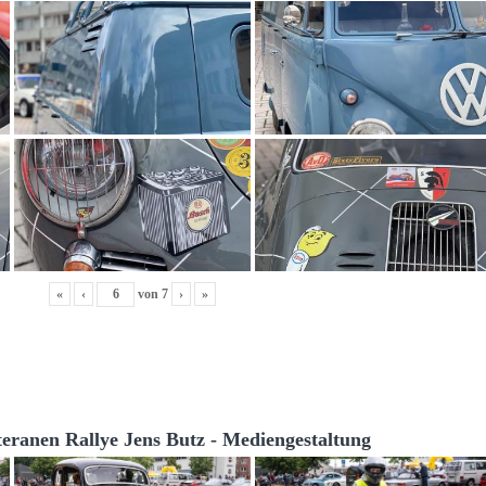
«
‹
von
7
›
»
teranen Rallye Jens Butz - Mediengestaltung