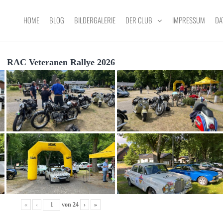
HOME
BLOG
BILDERGALERIE
DER CLUB
IMPRESSUM
DA
RAC Veteranen Rallye 2026
«
‹
von
24
›
»