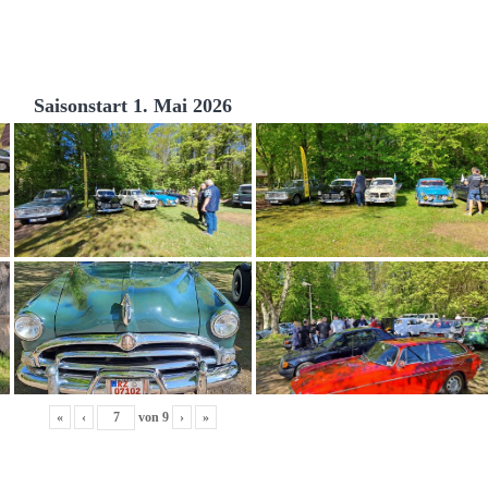
Saisonstart 1. Mai 2026
«
‹
von
9
›
»