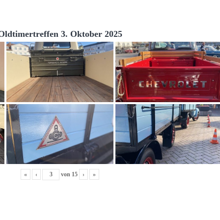
Oldtimertreffen 3. Oktober 2025
«
‹
von
15
›
»