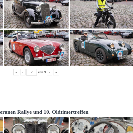
«
‹
von
9
›
»
teranen Rallye und 10. Oldtimertreffen