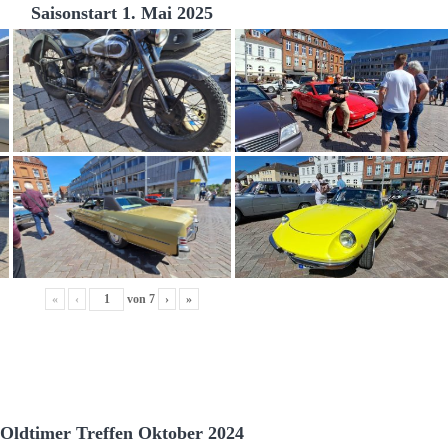
Saisonstart 1. Mai 2025
«
‹
von
7
›
»
Oldtimer Treffen Oktober 2024