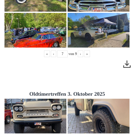
«
‹
von
9
›
»
Oldtimertreffen 3. Oktober 2025