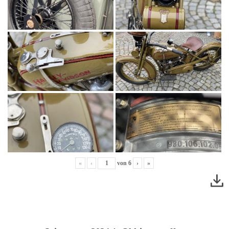
«
‹
von
6
›
»