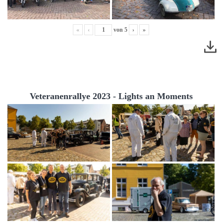
«
‹
von
5
›
»
Veteranenrallye 2023 - Lights an Moments