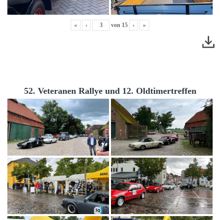
«
‹
von
15
›
»
52. Veteranen Rallye und 12. Oldtimertreffen