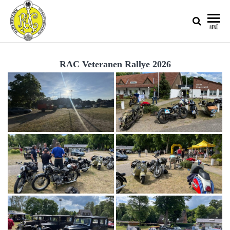
RATZEBURGER
MENÜ
AUTOMOBIL-
CLUB IM
RAC Veteranen Rallye 2026
ADAC E.V.