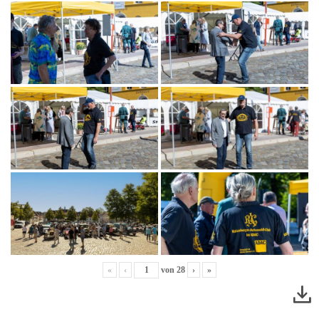
«
‹
von
28
›
»