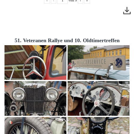
«
‹
von
9
›
»
51. Veteranen Rallye und 10. Oldtimertreffen