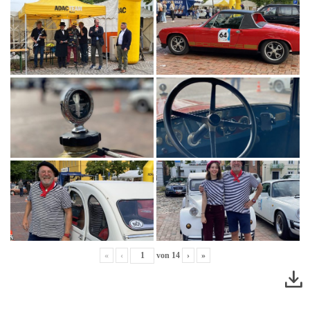
«
‹
von
14
›
»