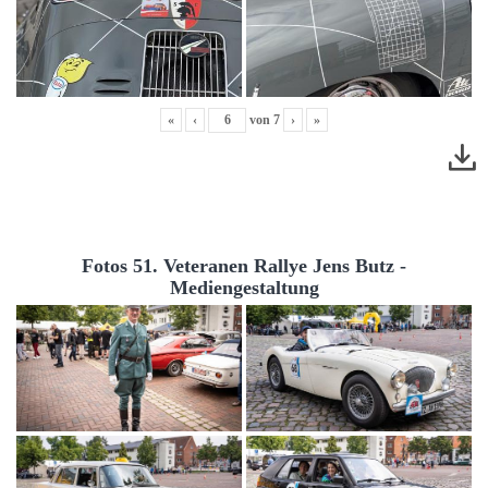
«
‹
von
7
›
»
Fotos 51. Veteranen Rallye Jens Butz -
Mediengestaltung