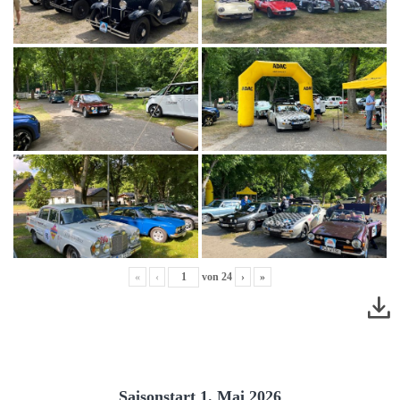
«
‹
von
24
›
»
Saisonstart 1. Mai 2026