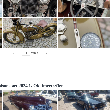
«
‹
von
6
›
»
aisonstart 2024 1. Oldtimertreffen