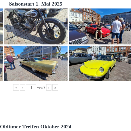
Saisonstart 1. Mai 2025
«
‹
von
7
›
»
Oldtimer Treffen Oktober 2024