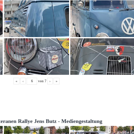
«
‹
von
7
›
»
teranen Rallye Jens Butz - Mediengestaltung