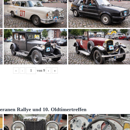
«
‹
von
9
›
»
teranen Rallye und 10. Oldtimertreffen