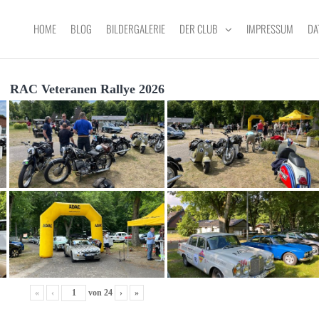
HOME
BLOG
BILDERGALERIE
DER CLUB
IMPRESSUM
DA
RAC Veteranen Rallye 2026
«
‹
von
24
›
»