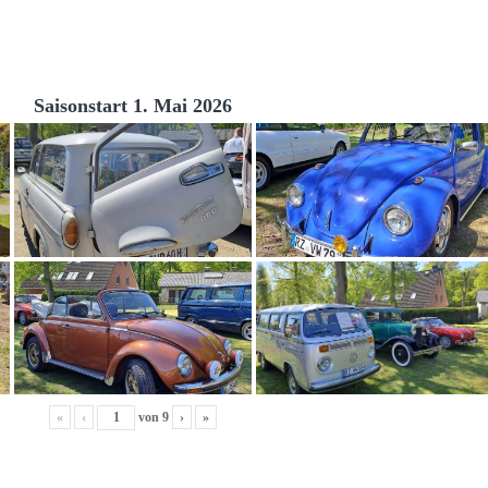
Saisonstart 1. Mai 2026
«
‹
von
9
›
»