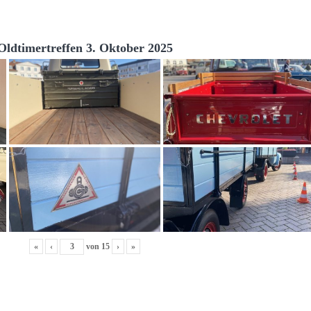
Oldtimertreffen 3. Oktober 2025
«
‹
von
15
›
»