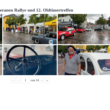
teranen Rallye und 12. Oldtimertreffen
«
‹
von
14
›
»