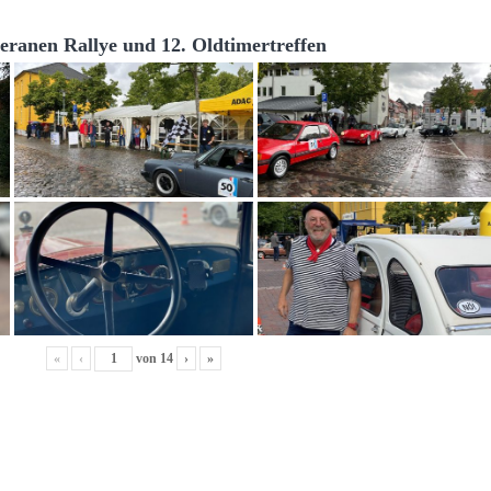
teranen Rallye und 12. Oldtimertreffen
«
‹
von
14
›
»