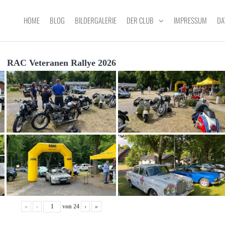
HOME
BLOG
BILDERGALERIE
DER CLUB
IMPRESSUM
DA
RAC Veteranen Rallye 2026
«
‹
von
24
›
»