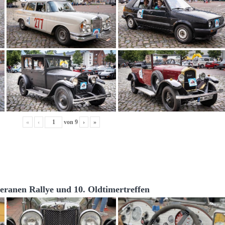
«
‹
von
9
›
»
teranen Rallye und 10. Oldtimertreffen