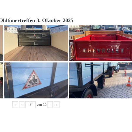
Oldtimertreffen 3. Oktober 2025
«
‹
von
15
›
»