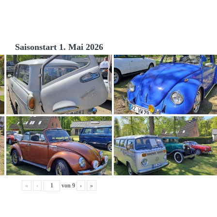
Saisonstart 1. Mai 2026
«
‹
von
9
›
»