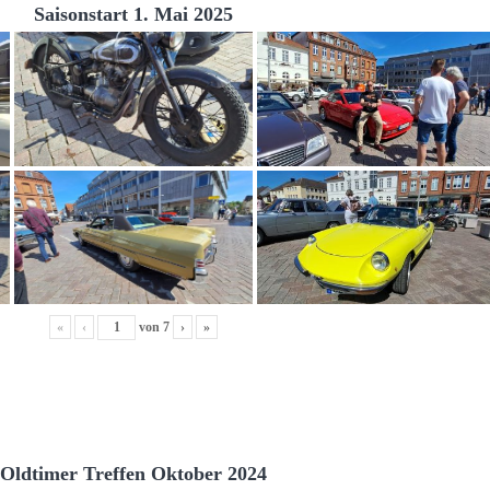
Saisonstart 1. Mai 2025
«
‹
von
7
›
»
Oldtimer Treffen Oktober 2024