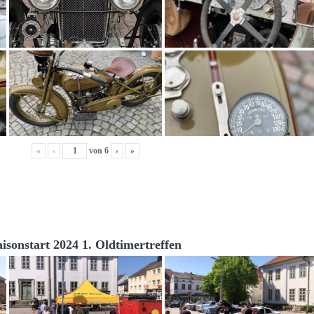
«
‹
von
6
›
»
aisonstart 2024 1. Oldtimertreffen