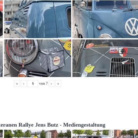
«
‹
von
7
›
»
teranen Rallye Jens Butz - Mediengestaltung