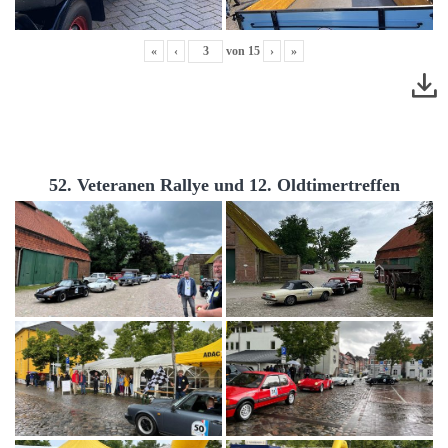
«
‹
von
15
›
»
52. Veteranen Rallye und 12. Oldtimertreffen