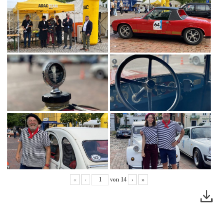
«
‹
von
14
›
»