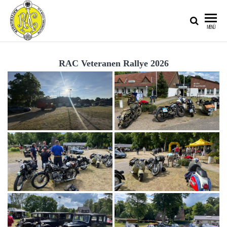
RATZEBURGER
MENÜ
AUTOMOBIL-
CLUB IM
RAC Veteranen Rallye 2026
ADAC E.V.