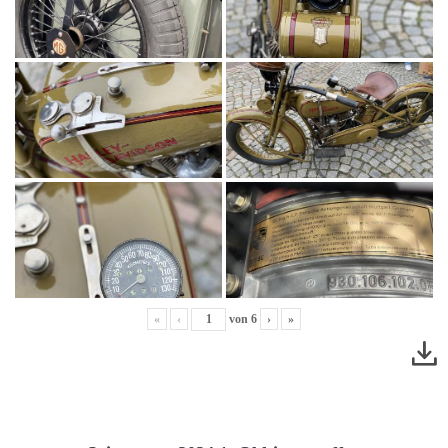
«
‹
von
6
›
»