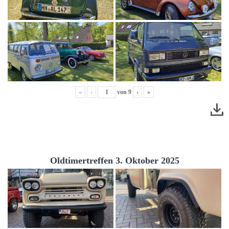
«
‹
von
9
›
»
Oldtimertreffen 3. Oktober 2025