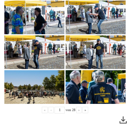
«
‹
von
28
›
»