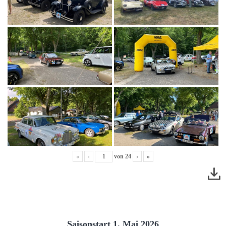
«
‹
von
24
›
»
Saisonstart 1. Mai 2026