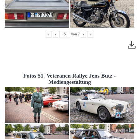
«
‹
von
7
›
»
Fotos 51. Veteranen Rallye Jens Butz -
Mediengestaltung