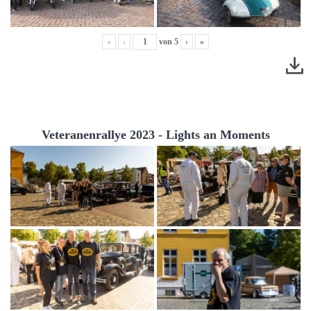
«
‹
von
5
›
»
Veteranenrallye 2023 - Lights an Moments