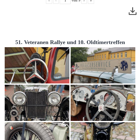
«
‹
von
9
›
»
51. Veteranen Rallye und 10. Oldtimertreffen