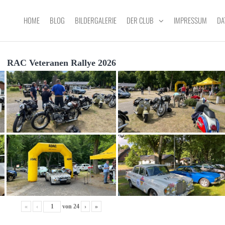
HOME
BLOG
BILDERGALERIE
DER CLUB
IMPRESSUM
DA
RAC Veteranen Rallye 2026
«
‹
von
24
›
»