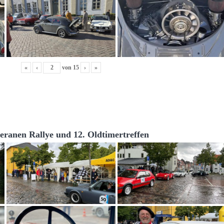
«
‹
von
15
›
»
teranen Rallye und 12. Oldtimertreffen