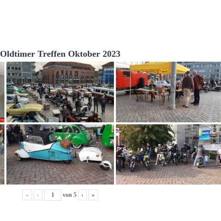
Oldtimer Treffen Oktober 2023
«
‹
von
5
›
»