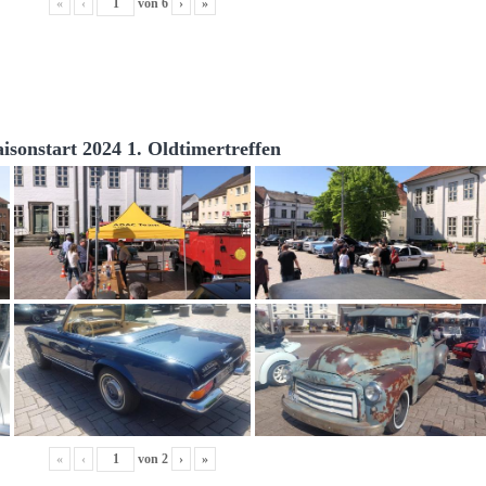
«
‹
von
6
›
»
aisonstart 2024 1. Oldtimertreffen
«
‹
von
2
›
»