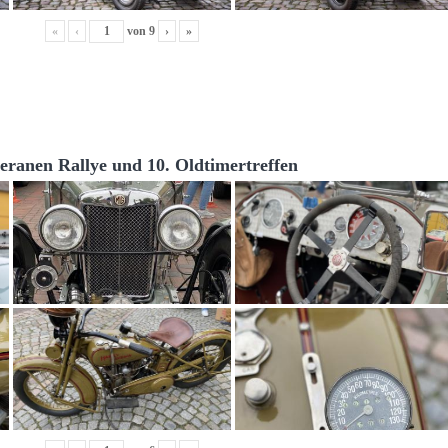
«
‹
von
9
›
»
teranen Rallye und 10. Oldtimertreffen