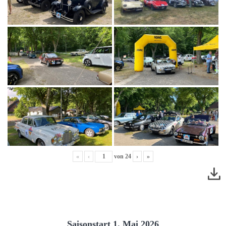
«
‹
von
24
›
»
Saisonstart 1. Mai 2026