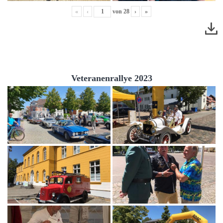
«
‹
von
28
›
»
Veteranenrallye 2023