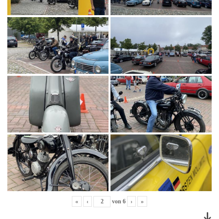
«
‹
von
6
›
»