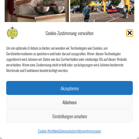
Cookie-Zustimmung verwalten
Um ein optimales Erlebnis zu bieten, verwenden wir Technologien wie Cookies, um
Geräteinformationen zu speichern und/oder darauf zuzugreifen. Wenn diesen Technologien
zugestimmt wird, können wir Daten wie das Surfverhalten oder eindeutige IDs auf dieser Website
verarbeiten. Wenn eine Zustimmung nicht erteilt oder zurückgezogen wird, können bestimmte
Merkmale und Funktionen beeinträchtigt werden.
Akzeptieren
Ablehnen
«
‹
von
3
›
»
Einstellungen ansehen
Cookie-Richtlinie
Datenschutzerklärung
Impressum