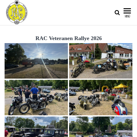
RATZEBURGER
MENÜ
AUTOMOBIL-
CLUB IM
RAC Veteranen Rallye 2026
ADAC E.V.