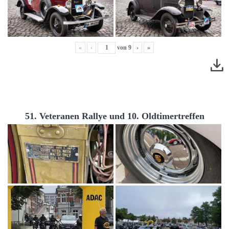
«
‹
von
9
›
»
51. Veteranen Rallye und 10. Oldtimertreffen