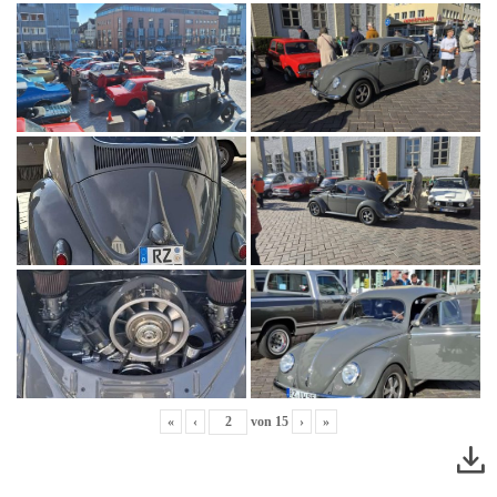
«
‹
von
15
›
»