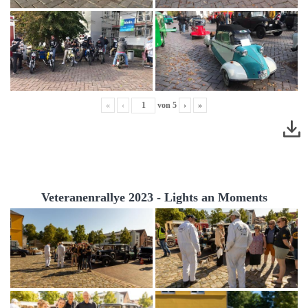
«
‹
von
5
›
»
Veteranenrallye 2023 - Lights an Moments