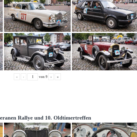
«
‹
von
9
›
»
teranen Rallye und 10. Oldtimertreffen