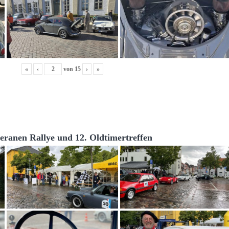
«
‹
von
15
›
»
teranen Rallye und 12. Oldtimertreffen