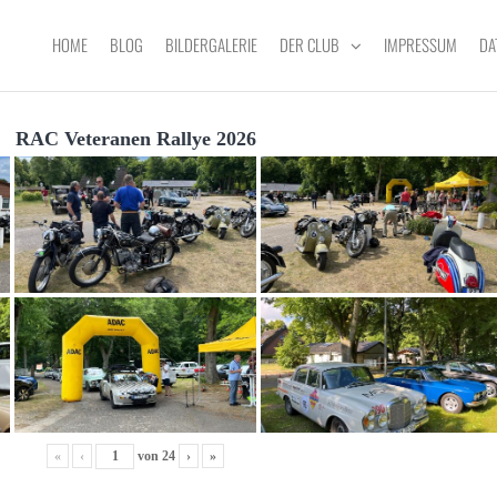
HOME
BLOG
BILDERGALERIE
DER CLUB
IMPRESSUM
DA
RAC Veteranen Rallye 2026
«
‹
von
24
›
»