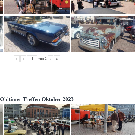
«
‹
von
2
›
»
Oldtimer Treffen Oktober 2023