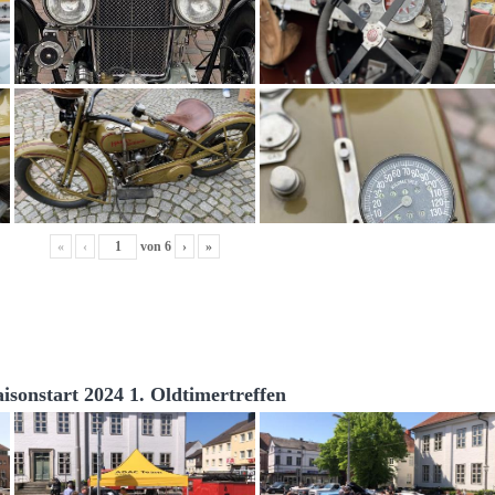
«
‹
von
6
›
»
aisonstart 2024 1. Oldtimertreffen