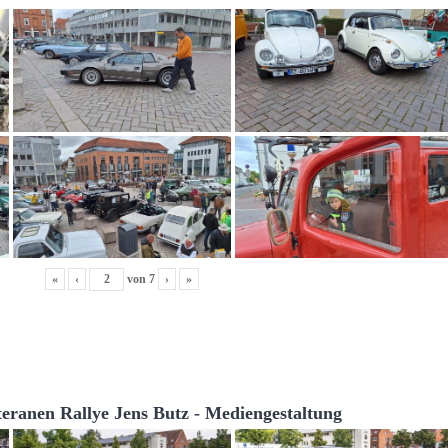
«
‹
von
7
›
»
teranen Rallye Jens Butz - Mediengestaltung