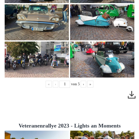
«
‹
von
5
›
»
Veteranenrallye 2023 - Lights an Moments