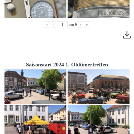
«
‹
von
6
›
»
Saisonstart 2024 1. Oldtimertreffen