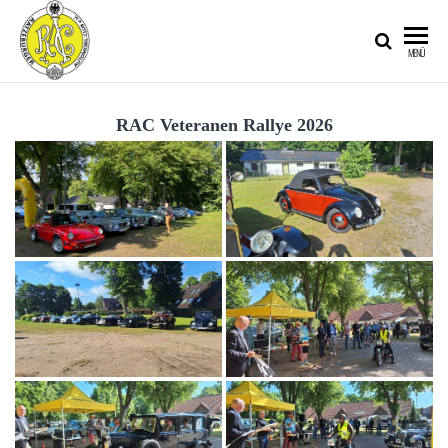
RATZEBURGER
MENÜ
AUTOMOBIL-
CLUB IM
RAC Veteranen Rallye 2026
ADAC E.V.