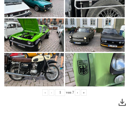
«
‹
von
7
›
»