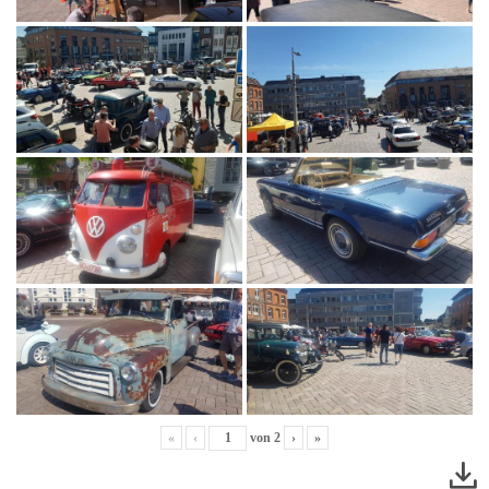
«
‹
von
2
›
»