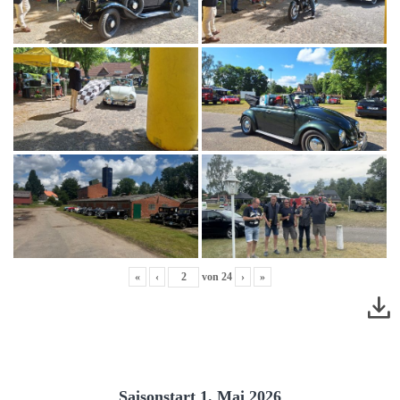
«
‹
von
24
›
»
Saisonstart 1. Mai 2026