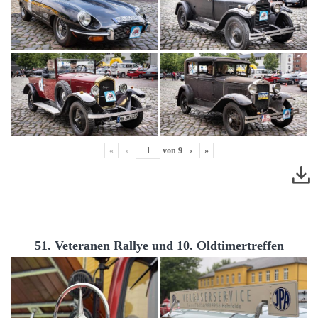
«
‹
von
9
›
»
51. Veteranen Rallye und 10. Oldtimertreffen