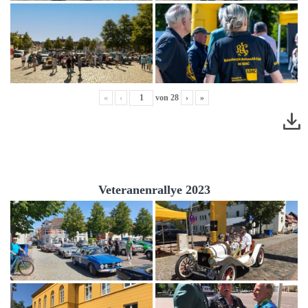
«
‹
von
28
›
»
Veteranenrallye 2023