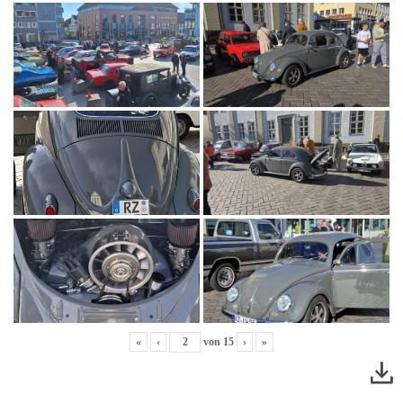
«
‹
von
15
›
»