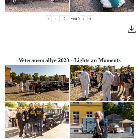
«
‹
von
5
›
»
Veteranenrallye 2023 - Lights an Moments