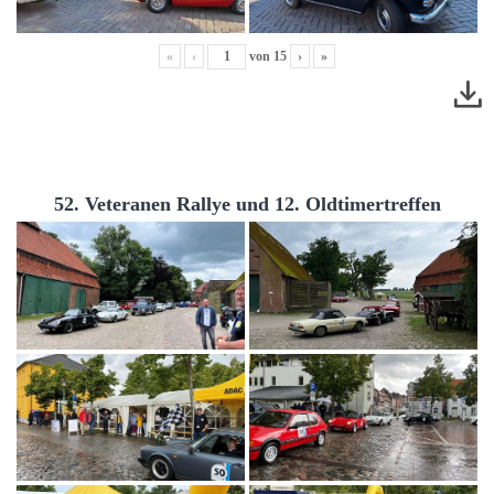
«
‹
von
15
›
»
52. Veteranen Rallye und 12. Oldtimertreffen