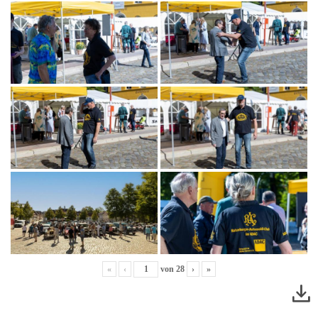
«
‹
von
28
›
»