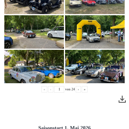
«
‹
von
24
›
»
Saisonstart 1. Mai 2026