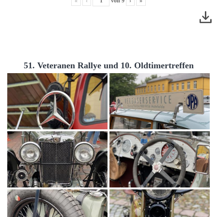
«
‹
von
9
›
»
51. Veteranen Rallye und 10. Oldtimertreffen