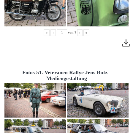
«
‹
von
7
›
»
Fotos 51. Veteranen Rallye Jens Butz -
Mediengestaltung