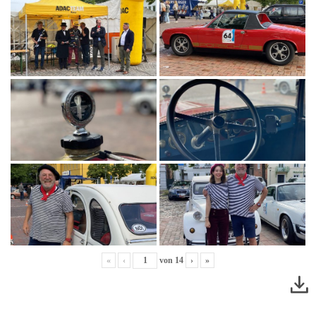
«
‹
von
14
›
»