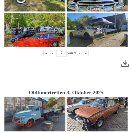
«
‹
von
9
›
»
Oldtimertreffen 3. Oktober 2025