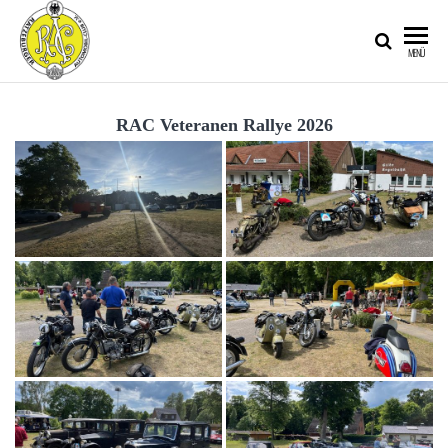
RATZEBURGER
MENÜ
AUTOMOBIL-
CLUB IM
RAC Veteranen Rallye 2026
ADAC E.V.