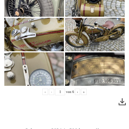
«
‹
von
6
›
»