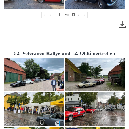
«
‹
von
15
›
»
52. Veteranen Rallye und 12. Oldtimertreffen