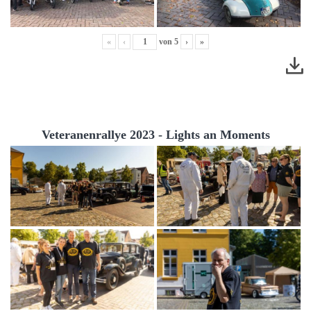
«
‹
von
5
›
»
Veteranenrallye 2023 - Lights an Moments