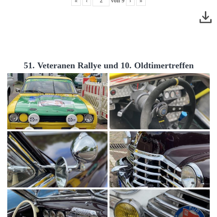
«
‹
von
9
›
»
51. Veteranen Rallye und 10. Oldtimertreffen