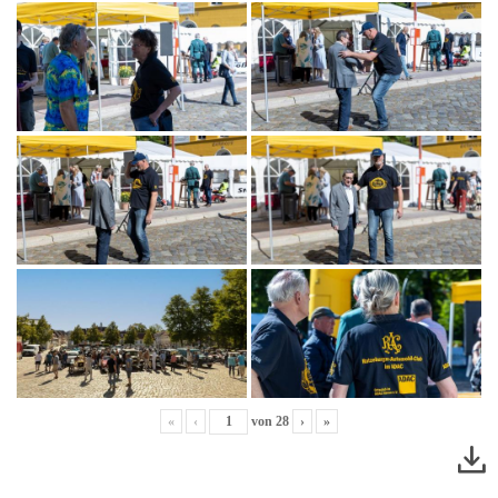
«
‹
von
28
›
»