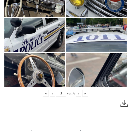
«
‹
von
6
›
»