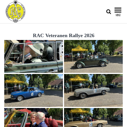
RATZEBURGER
MENÜ
AUTOMOBIL-
CLUB IM
RAC Veteranen Rallye 2026
ADAC E.V.