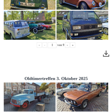
«
‹
von
9
›
»
Oldtimertreffen 3. Oktober 2025