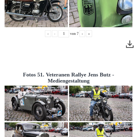
«
‹
von
7
›
»
Fotos 51. Veteranen Rallye Jens Butz -
Mediengestaltung