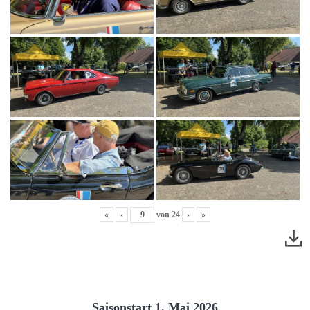
«
‹
von
24
›
»
Saisonstart 1. Mai 2026