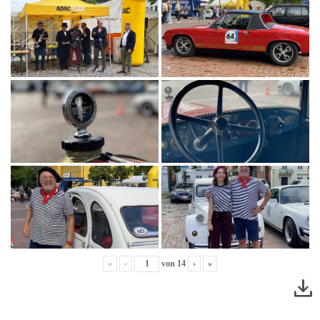
«
‹
von
14
›
»