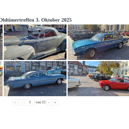
Oldtimertreffen 3. Oktober 2025
«
‹
von
15
›
»