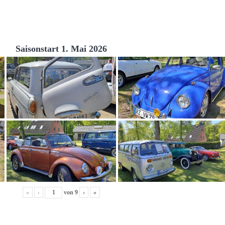
Saisonstart 1. Mai 2026
«
‹
von
9
›
»