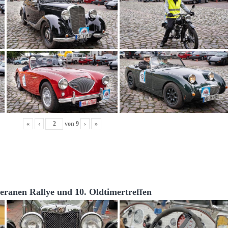
«
‹
von
9
›
»
teranen Rallye und 10. Oldtimertreffen