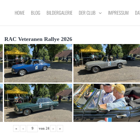
HOME
BLOG
BILDERGALERIE
DER CLUB
IMPRESSUM
DA
RAC Veteranen Rallye 2026
«
‹
von
24
›
»