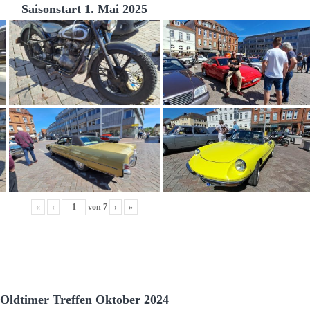
Saisonstart 1. Mai 2025
«
‹
von
7
›
»
Oldtimer Treffen Oktober 2024