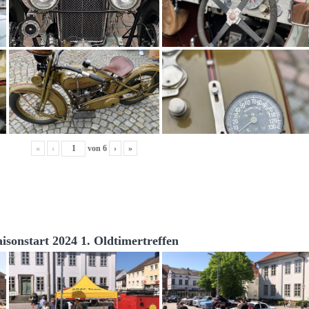
«
‹
von
6
›
»
aisonstart 2024 1. Oldtimertreffen