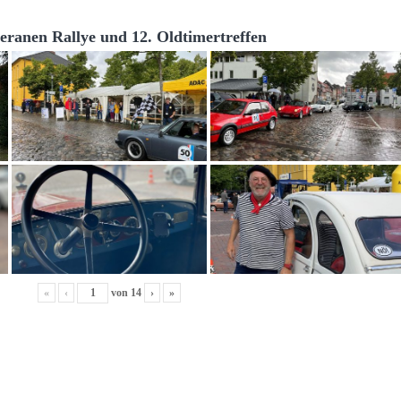
teranen Rallye und 12. Oldtimertreffen
«
‹
von
14
›
»