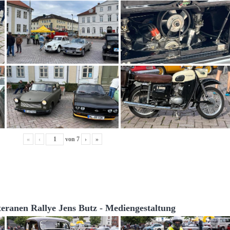
«
‹
von
7
›
»
teranen Rallye Jens Butz - Mediengestaltung