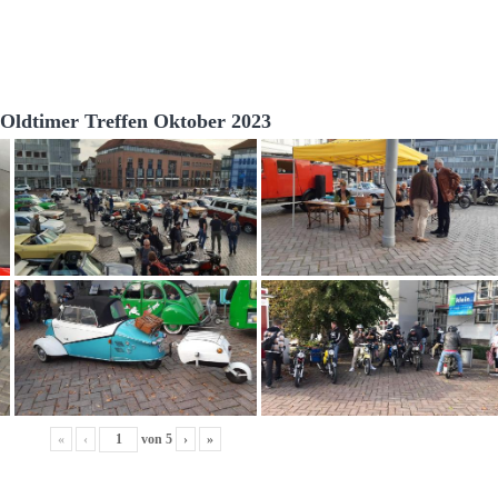
Oldtimer Treffen Oktober 2023
«
‹
von
5
›
»