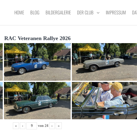
HOME
BLOG
BILDERGALERIE
DER CLUB
IMPRESSUM
DA
RAC Veteranen Rallye 2026
«
‹
von
24
›
»