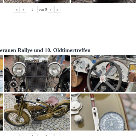
«
‹
von
9
›
»
teranen Rallye und 10. Oldtimertreffen