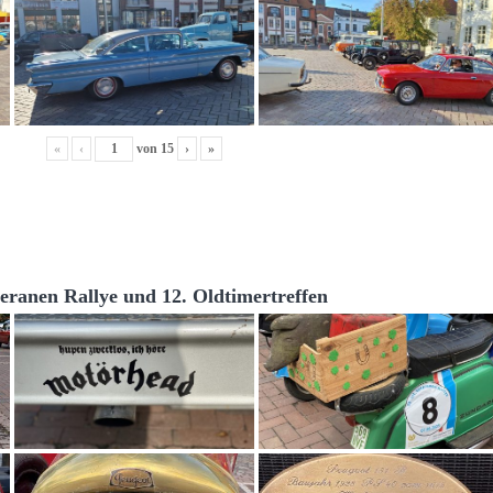
«
‹
von
15
›
»
teranen Rallye und 12. Oldtimertreffen