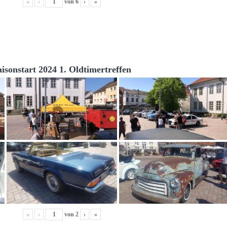
«
‹
von
6
›
»
aisonstart 2024 1. Oldtimertreffen
«
‹
von
2
›
»