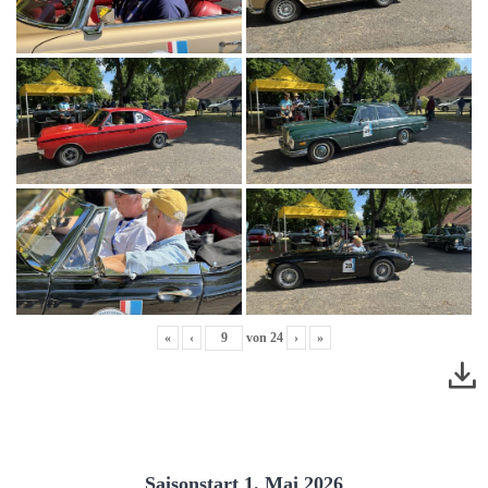
«
‹
von
24
›
»
Saisonstart 1. Mai 2026