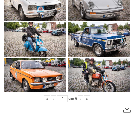
«
‹
von
9
›
»