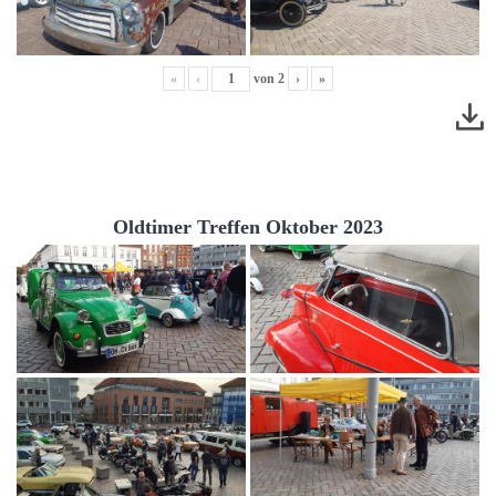
«
‹
von
2
›
»
Oldtimer Treffen Oktober 2023