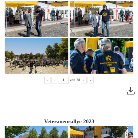
«
‹
von
28
›
»
Veteranenrallye 2023