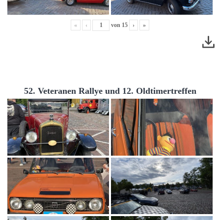
«
‹
von
15
›
»
52. Veteranen Rallye und 12. Oldtimertreffen