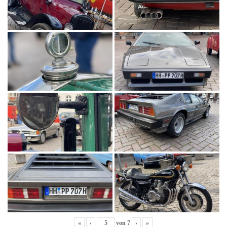
«
‹
von
7
›
»