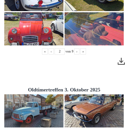
«
‹
von
9
›
»
Oldtimertreffen 3. Oktober 2025