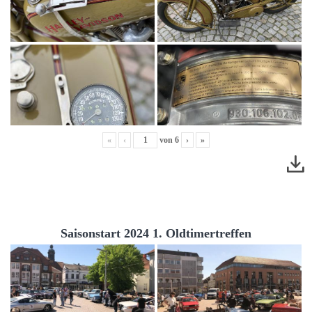
«
‹
von
6
›
»
Saisonstart 2024 1. Oldtimertreffen