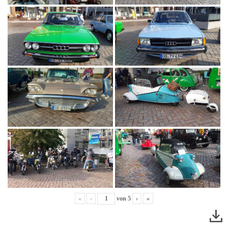
«
‹
von
5
›
»