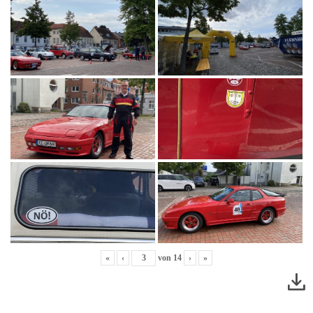
«
‹
von
14
›
»