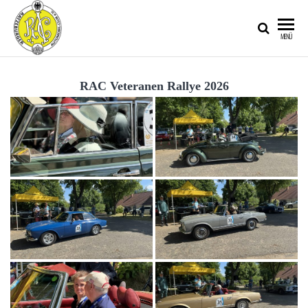
RATZEBURGER
MENÜ
AUTOMOBIL-
CLUB IM
RAC Veteranen Rallye 2026
ADAC E.V.