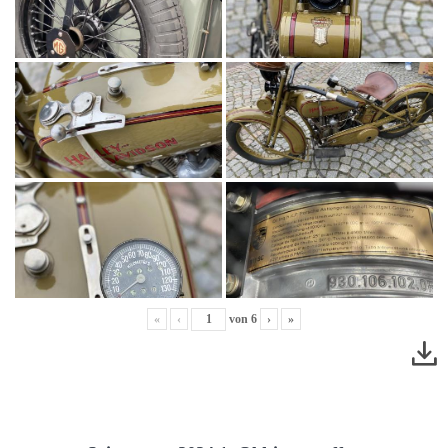
«
‹
von
6
›
»