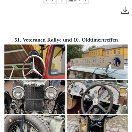
«
‹
von
9
›
»
51. Veteranen Rallye und 10. Oldtimertreffen