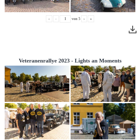
«
‹
von
5
›
»
Veteranenrallye 2023 - Lights an Moments