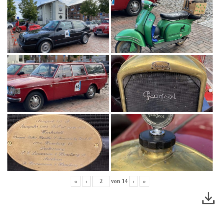
«
‹
von
14
›
»