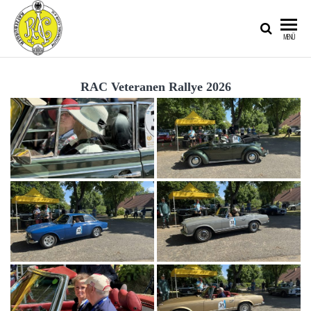
RATZEBURGER
MENÜ
AUTOMOBIL-
CLUB IM
RAC Veteranen Rallye 2026
ADAC E.V.