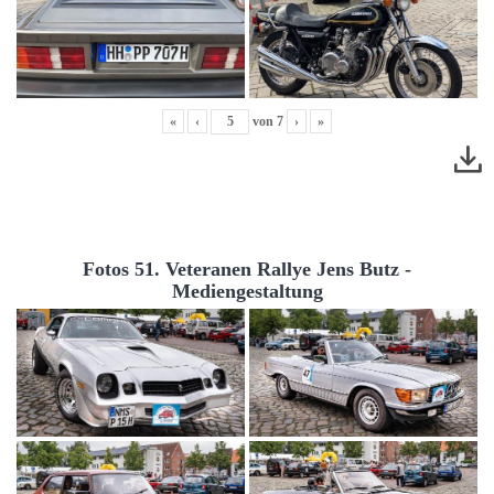
«
‹
von
7
›
»
Fotos 51. Veteranen Rallye Jens Butz -
Mediengestaltung