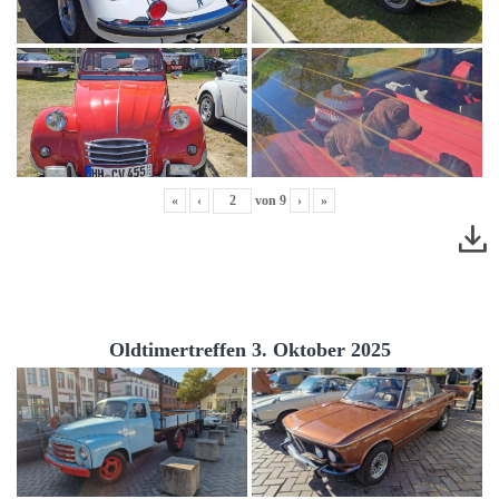
«
‹
von
9
›
»
Oldtimertreffen 3. Oktober 2025