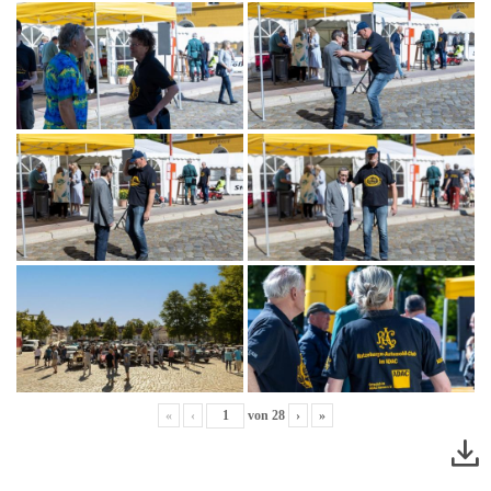
«
‹
von
28
›
»