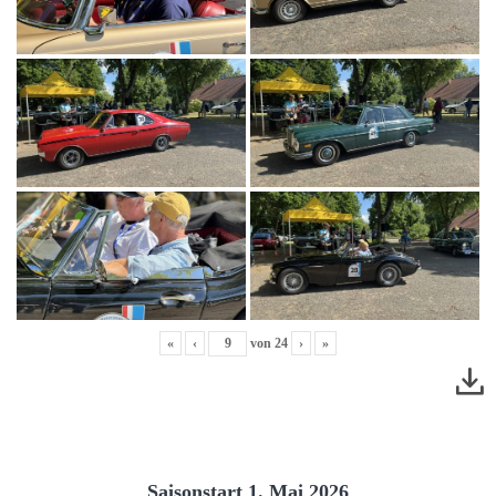
«
‹
von
24
›
»
Saisonstart 1. Mai 2026