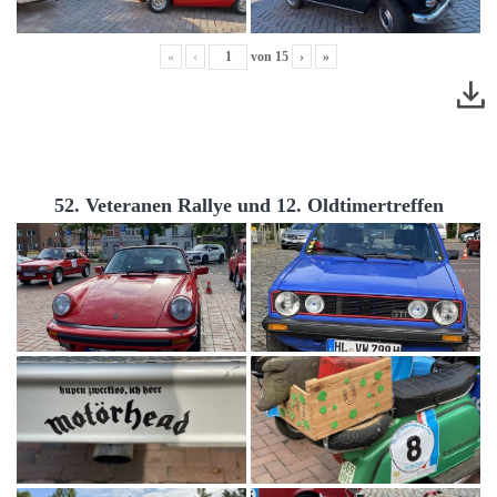
«
‹
von
15
›
»
52. Veteranen Rallye und 12. Oldtimertreffen