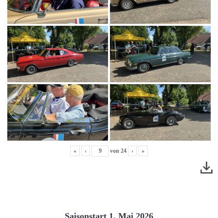
«
‹
von
24
›
»
Saisonstart 1. Mai 2026