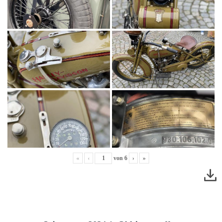
«
‹
von
6
›
»