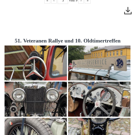
«
‹
von
9
›
»
51. Veteranen Rallye und 10. Oldtimertreffen