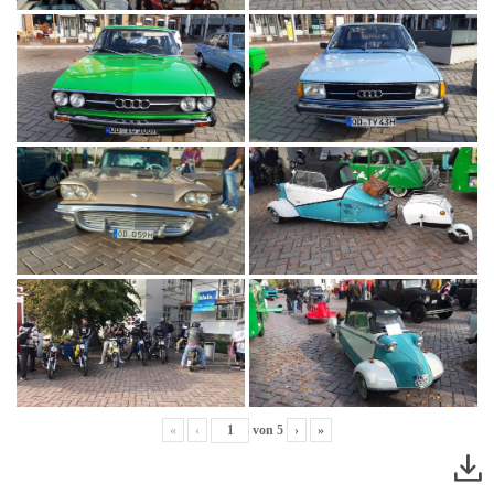
«
‹
von
5
›
»