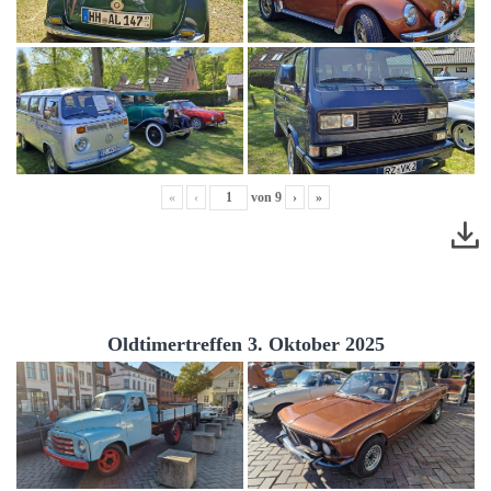
«
‹
von
9
›
»
Oldtimertreffen 3. Oktober 2025