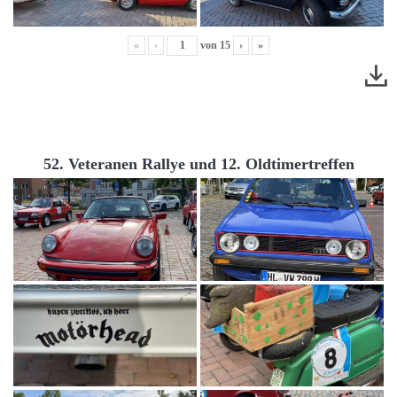
«
‹
von
15
›
»
52. Veteranen Rallye und 12. Oldtimertreffen