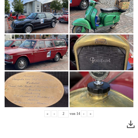
«
‹
von
14
›
»