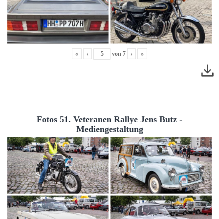
«
‹
von
7
›
»
Fotos 51. Veteranen Rallye Jens Butz -
Mediengestaltung