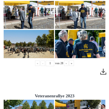
«
‹
von
28
›
»
Veteranenrallye 2023