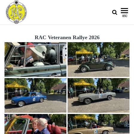
RATZEBURGER
MENÜ
AUTOMOBIL-
CLUB IM
RAC Veteranen Rallye 2026
ADAC E.V.