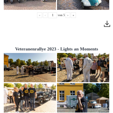
«
‹
von
5
›
»
Veteranenrallye 2023 - Lights an Moments