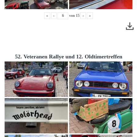
«
‹
von
15
›
»
52. Veteranen Rallye und 12. Oldtimertreffen