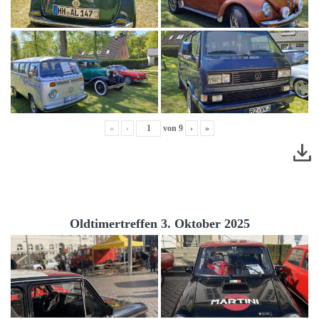
«
‹
von
9
›
»
Oldtimertreffen 3. Oktober 2025