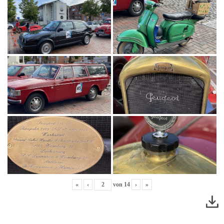
«
‹
von
14
›
»