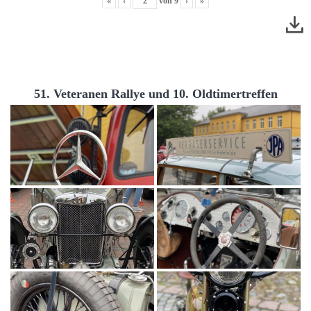
«
‹
von
9
›
»
51. Veteranen Rallye und 10. Oldtimertreffen