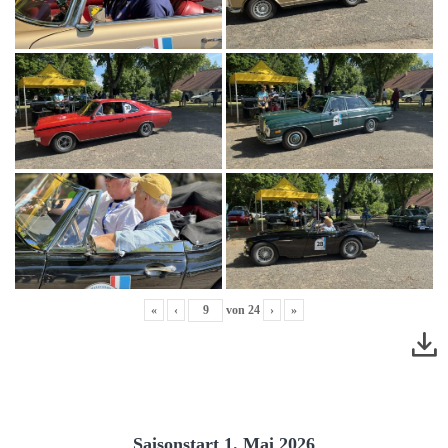
«
‹
von
24
›
»
Saisonstart 1. Mai 2026