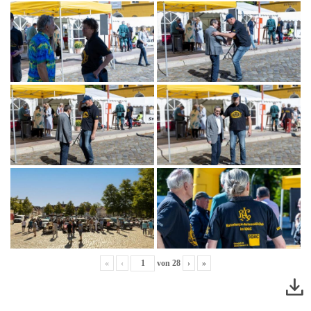
«
‹
von
28
›
»