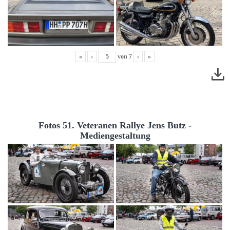
«
‹
von
7
›
»
Fotos 51. Veteranen Rallye Jens Butz -
Mediengestaltung