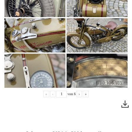
«
‹
von
6
›
»