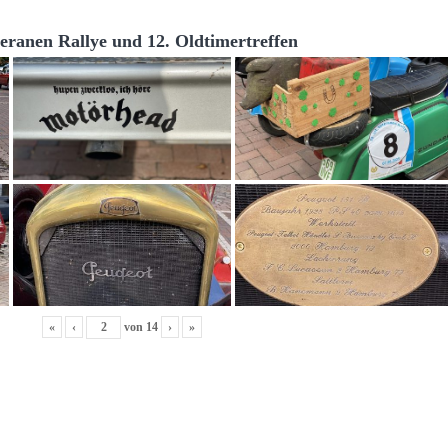
teranen Rallye und 12. Oldtimertreffen
«
‹
von
14
›
»