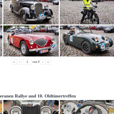
«
‹
von
9
›
»
teranen Rallye und 10. Oldtimertreffen