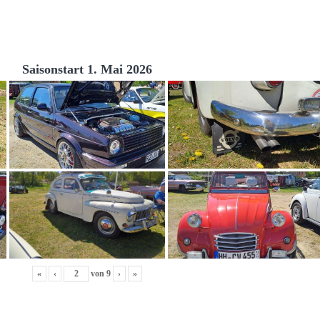
Saisonstart 1. Mai 2026
«
‹
von
9
›
»