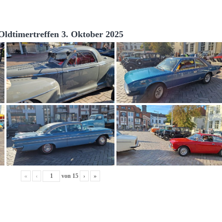
Oldtimertreffen 3. Oktober 2025
«
‹
von
15
›
»