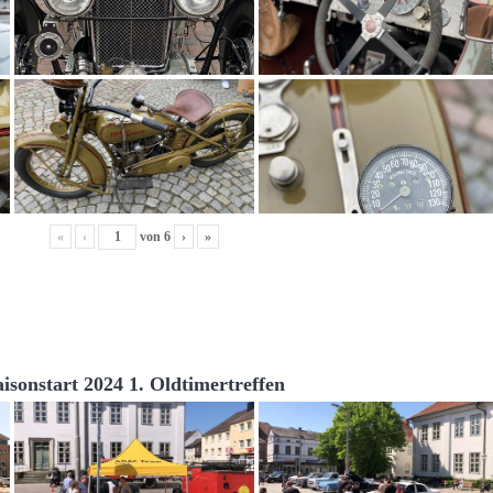
«
‹
von
6
›
»
aisonstart 2024 1. Oldtimertreffen