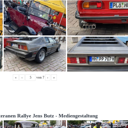
«
‹
von
7
›
»
teranen Rallye Jens Butz - Mediengestaltung