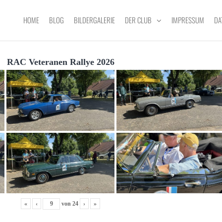
HOME
BLOG
BILDERGALERIE
DER CLUB
IMPRESSUM
DA
RAC Veteranen Rallye 2026
«
‹
von
24
›
»