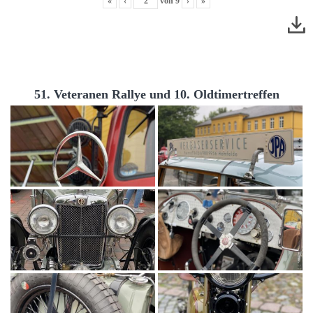
«
‹
von
9
›
»
51. Veteranen Rallye und 10. Oldtimertreffen