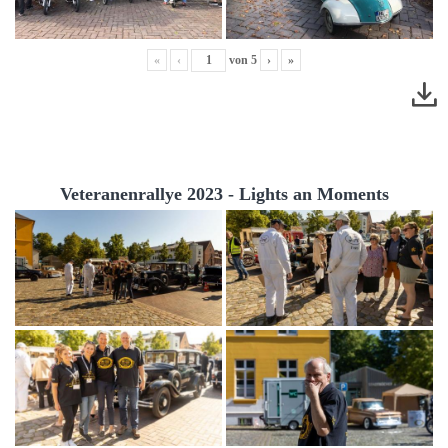
«
‹
von
5
›
»
Veteranenrallye 2023 - Lights an Moments