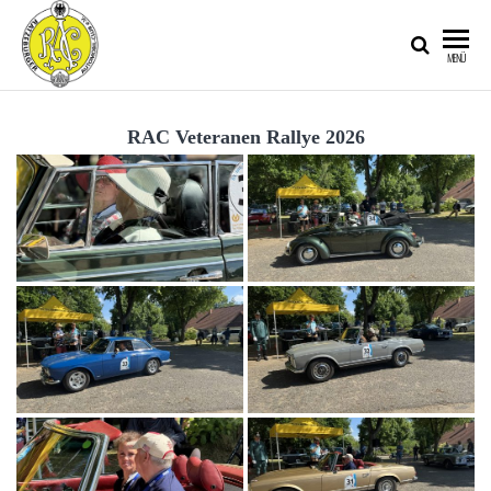
RATZEBURGER
MENÜ
AUTOMOBIL-
CLUB IM
RAC Veteranen Rallye 2026
ADAC E.V.