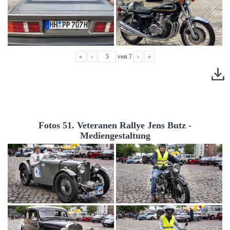
«
‹
von
7
›
»
Fotos 51. Veteranen Rallye Jens Butz -
Mediengestaltung