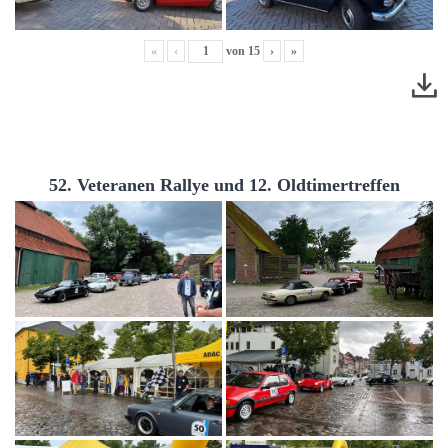
«
‹
von
15
›
»
52. Veteranen Rallye und 12. Oldtimertreffen