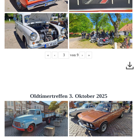
«
‹
von
9
›
»
Oldtimertreffen 3. Oktober 2025