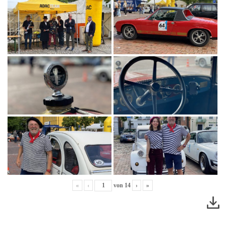
«
‹
von
14
›
»