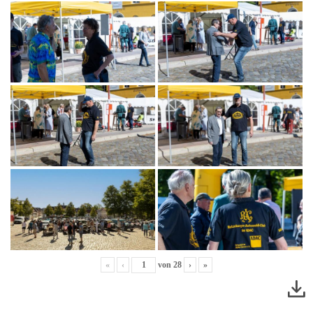
«
‹
von
28
›
»