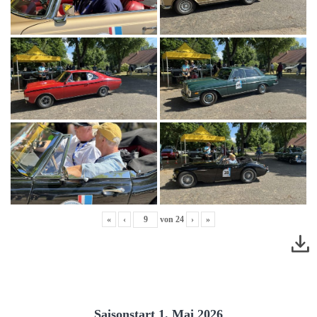
«
‹
von
24
›
»
Saisonstart 1. Mai 2026