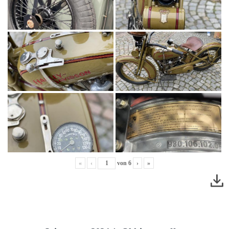
«
‹
von
6
›
»