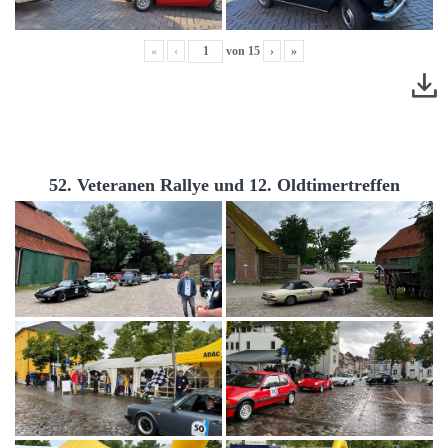
«
‹
von
15
›
»
52. Veteranen Rallye und 12. Oldtimertreffen