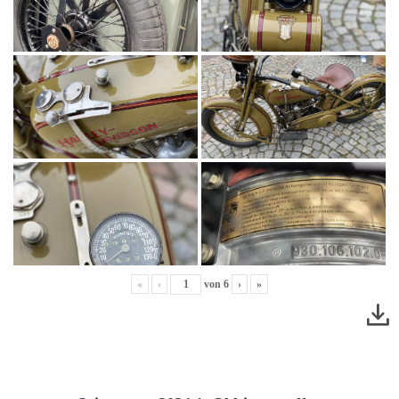
«
‹
von
6
›
»