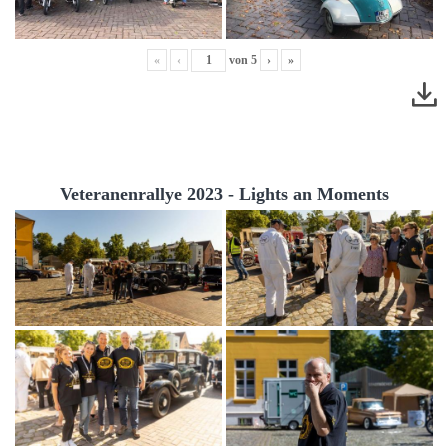
«
‹
von
5
›
»
Veteranenrallye 2023 - Lights an Moments