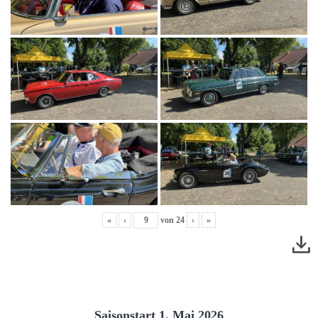
«
‹
von
24
›
»
Saisonstart 1. Mai 2026