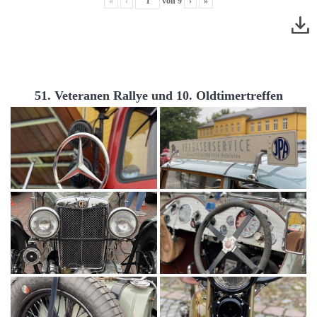
«
‹
von
9
›
»
51. Veteranen Rallye und 10. Oldtimertreffen