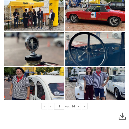
«
‹
von
14
›
»