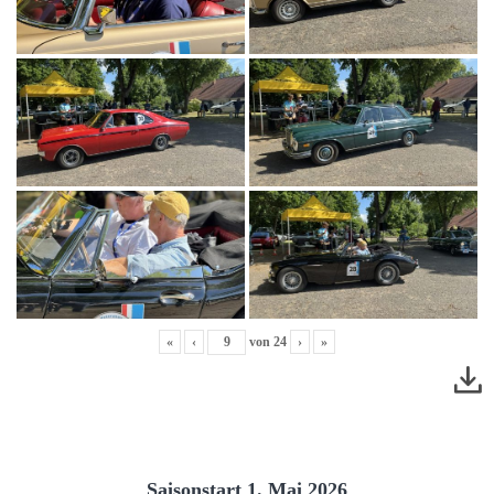
«
‹
von
24
›
»
Saisonstart 1. Mai 2026