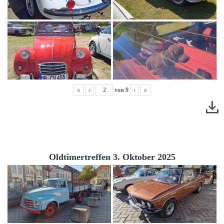
«
‹
von
9
›
»
Oldtimertreffen 3. Oktober 2025