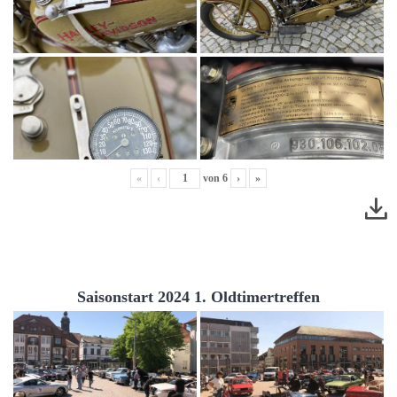
«
‹
von
6
›
»
Saisonstart 2024 1. Oldtimertreffen