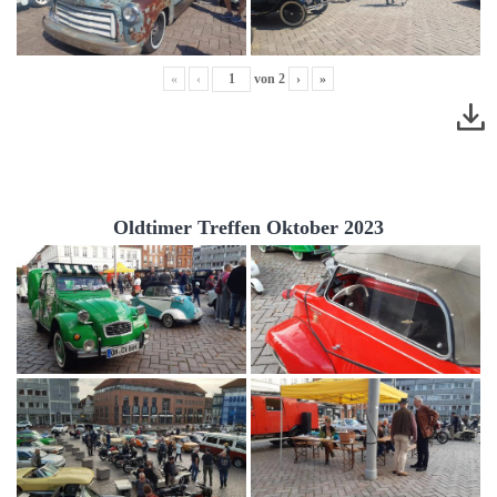
«
‹
von
2
›
»
Oldtimer Treffen Oktober 2023