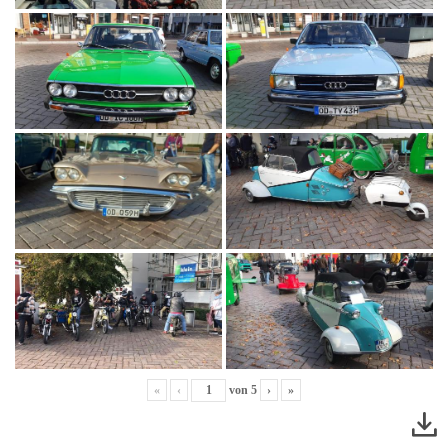
«
‹
von
5
›
»