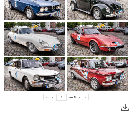
«
‹
von
9
›
»