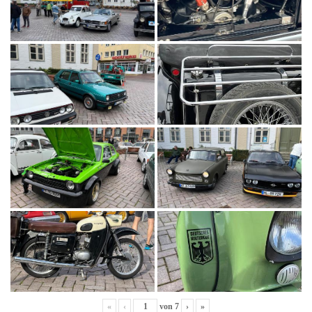
«
‹
von
7
›
»