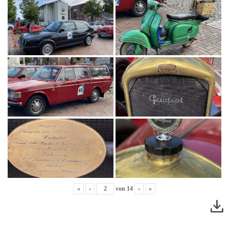
«
‹
von
14
›
»