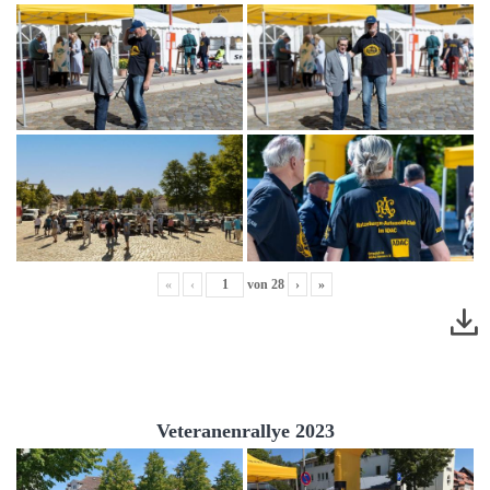
«
‹
von
28
›
»
Veteranenrallye 2023