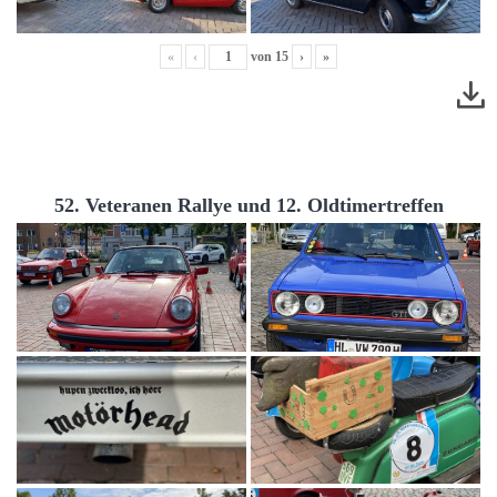
«
‹
von
15
›
»
52. Veteranen Rallye und 12. Oldtimertreffen