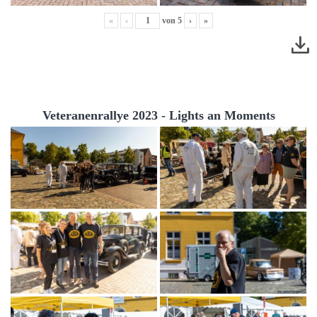
«
‹
von
5
›
»
Veteranenrallye 2023 - Lights an Moments