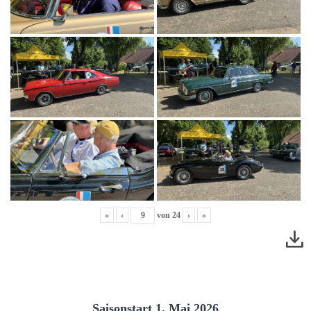
«
‹
von
24
›
»
Saisonstart 1. Mai 2026