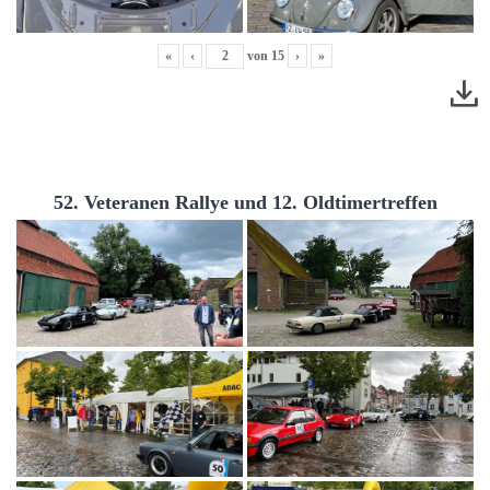
«
‹
von
15
›
»
52. Veteranen Rallye und 12. Oldtimertreffen