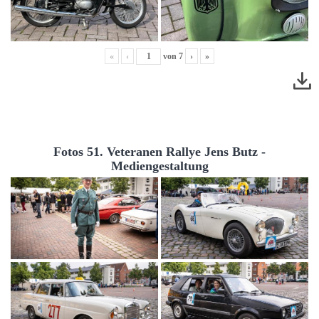
«
‹
von
7
›
»
Fotos 51. Veteranen Rallye Jens Butz -
Mediengestaltung