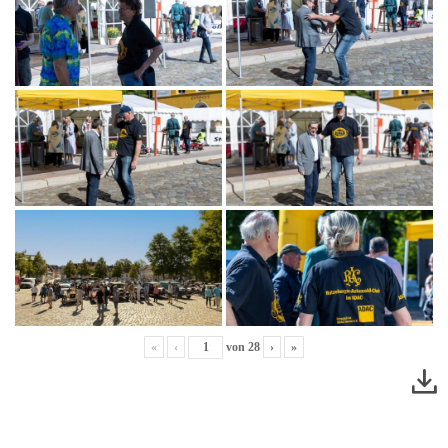
«
‹
von
28
›
»