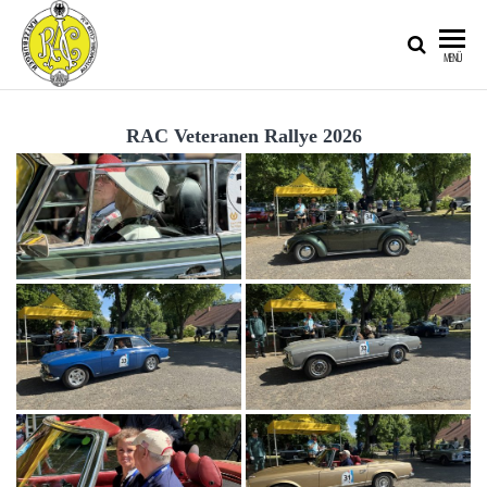
RATZEBURGER
MENÜ
AUTOMOBIL-
CLUB IM
RAC Veteranen Rallye 2026
ADAC E.V.