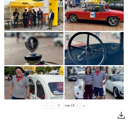
«
‹
von
14
›
»