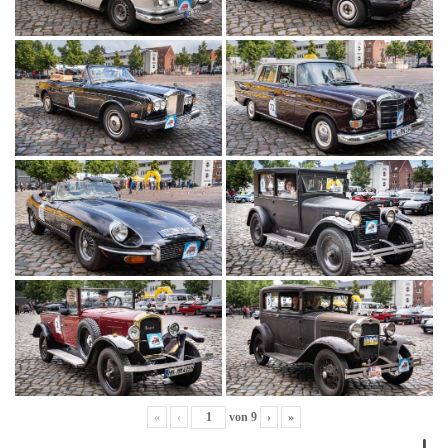
«
‹
von
9
›
»