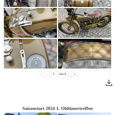
«
‹
von
6
›
»
Saisonstart 2024 1. Oldtimertreffen