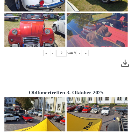
«
‹
von
9
›
»
Oldtimertreffen 3. Oktober 2025