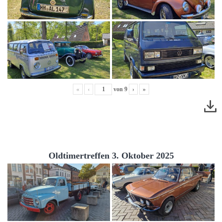
«
‹
von
9
›
»
Oldtimertreffen 3. Oktober 2025