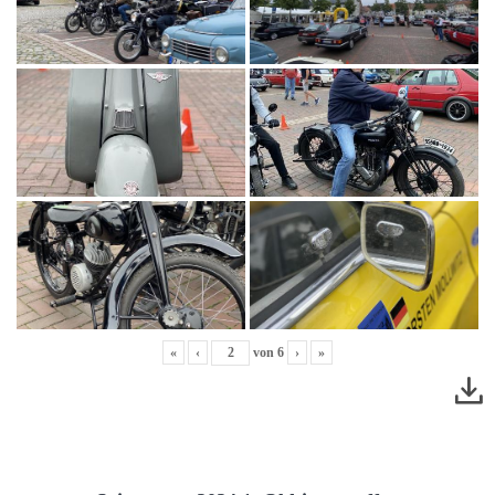
«
‹
von
6
›
»