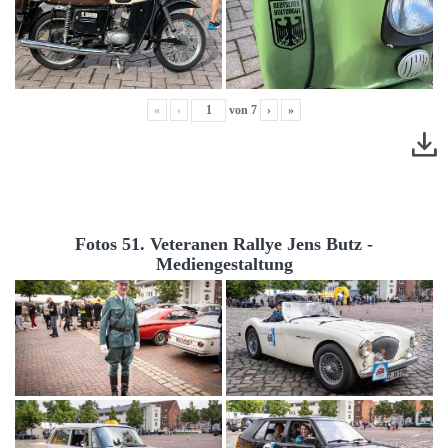
«
‹
von
7
›
»
Fotos 51. Veteranen Rallye Jens Butz -
Mediengestaltung