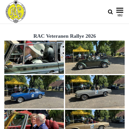
RATZEBURGER
MENÜ
AUTOMOBIL-
CLUB IM
RAC Veteranen Rallye 2026
ADAC E.V.