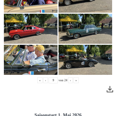
«
‹
von
24
›
»
Saisonstart 1. Mai 2026