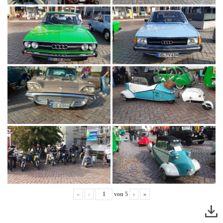
«
‹
von
5
›
»