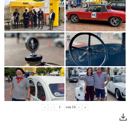
«
‹
von
14
›
»