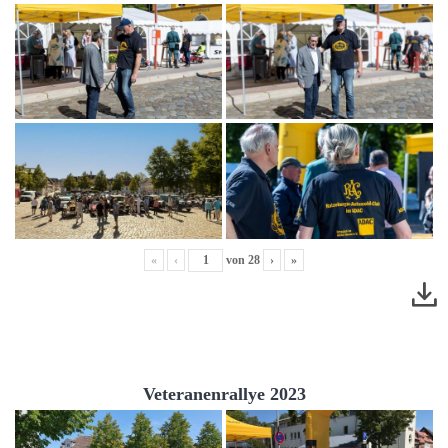
«
‹
von
28
›
»
Veteranenrallye 2023