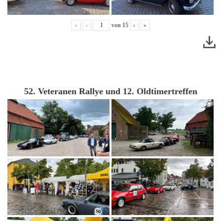
«
‹
von
15
›
»
52. Veteranen Rallye und 12. Oldtimertreffen