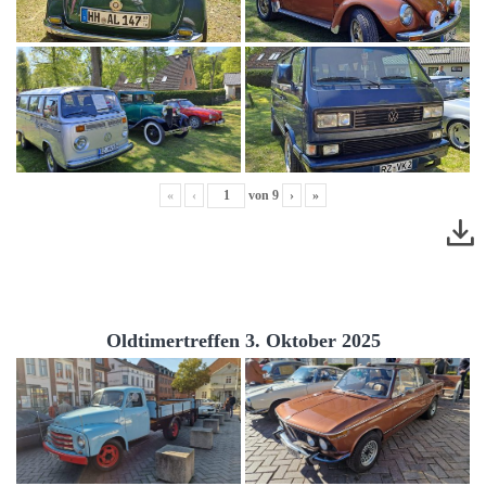
«
‹
von
9
›
»
Oldtimertreffen 3. Oktober 2025