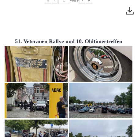
«
‹
von
9
›
»
51. Veteranen Rallye und 10. Oldtimertreffen