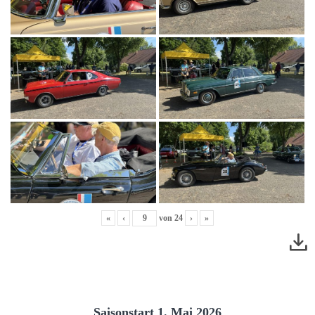
«
‹
von
24
›
»
Saisonstart 1. Mai 2026