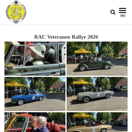
RATZEBURGER
MENÜ
AUTOMOBIL-
CLUB IM
RAC Veteranen Rallye 2026
ADAC E.V.