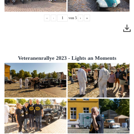
«
‹
von
5
›
»
Veteranenrallye 2023 - Lights an Moments