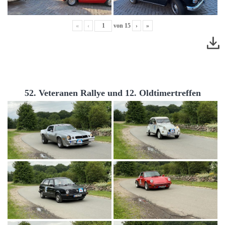
«
‹
von
15
›
»
52. Veteranen Rallye und 12. Oldtimertreffen