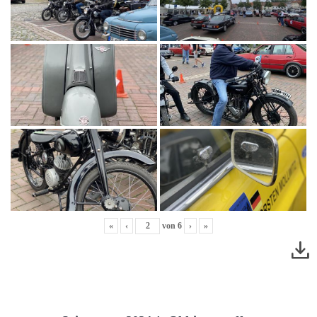
«
‹
von
6
›
»