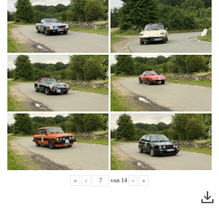
«
‹
von
14
›
»