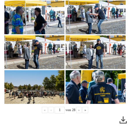
«
‹
von
28
›
»