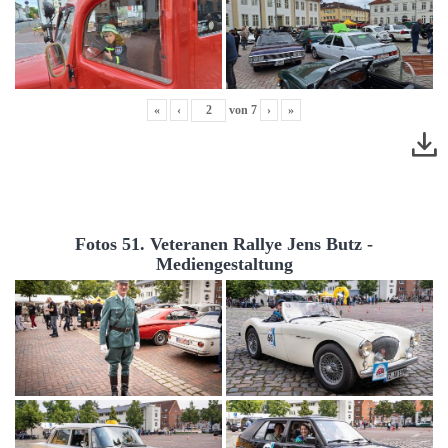
«
‹
von
7
›
»
Fotos 51. Veteranen Rallye Jens Butz -
Mediengestaltung