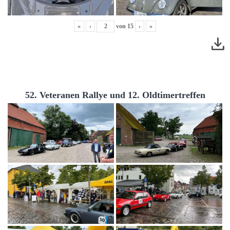
«
‹
von
15
›
»
52. Veteranen Rallye und 12. Oldtimertreffen