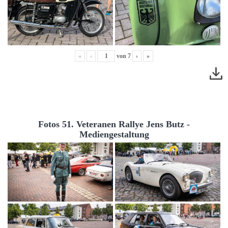
«
‹
von
7
›
»
Fotos 51. Veteranen Rallye Jens Butz -
Mediengestaltung