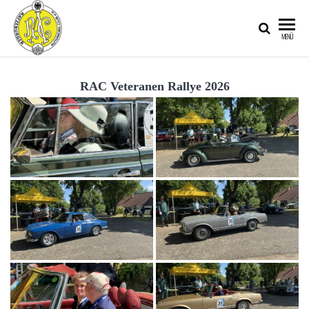
RATZEBURGER
MENÜ
AUTOMOBIL-
CLUB IM
RAC Veteranen Rallye 2026
ADAC E.V.