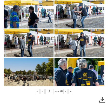
«
‹
von
28
›
»