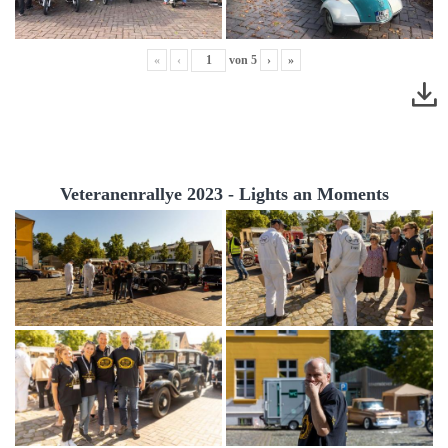
«
‹
von
5
›
»
Veteranenrallye 2023 - Lights an Moments