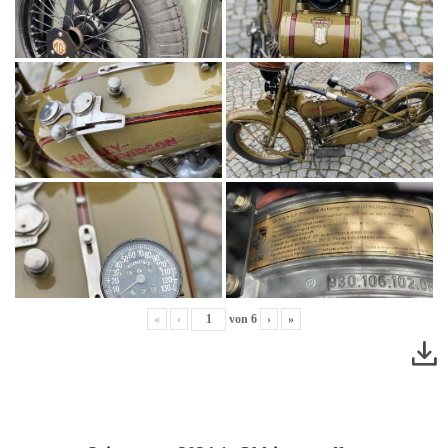
«
‹
von
6
›
»