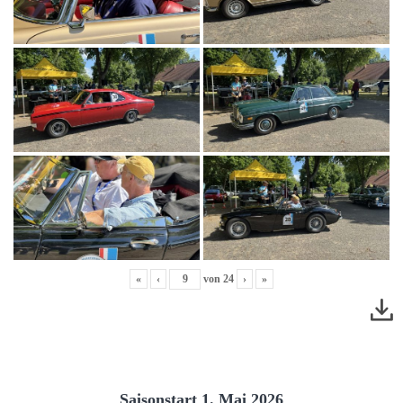
«
‹
von
24
›
»
Saisonstart 1. Mai 2026