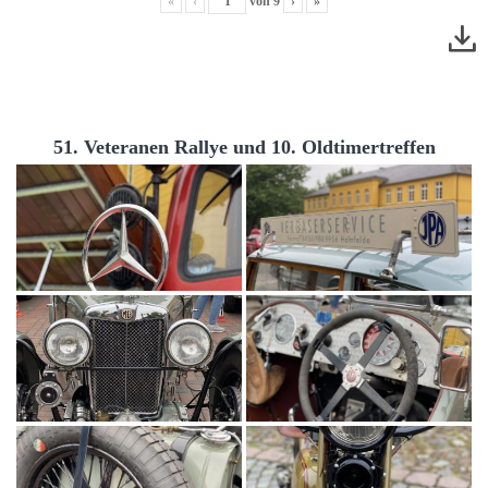
«
‹
von
9
›
»
51. Veteranen Rallye und 10. Oldtimertreffen