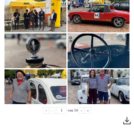
«
‹
von
14
›
»