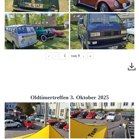
«
‹
von
9
›
»
Oldtimertreffen 3. Oktober 2025