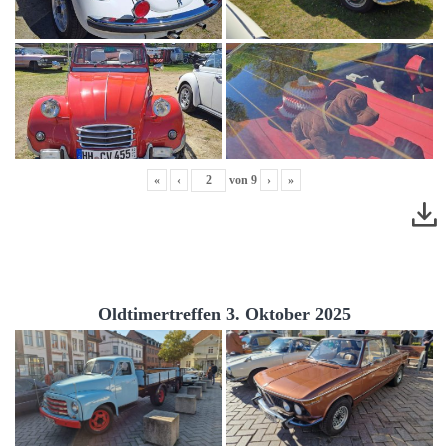
«
‹
von
9
›
»
Oldtimertreffen 3. Oktober 2025