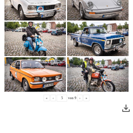
«
‹
von
9
›
»