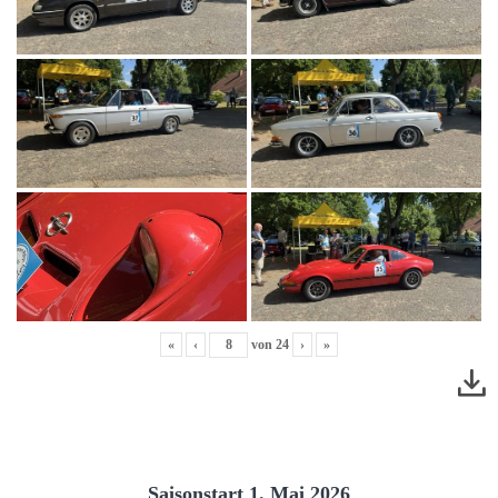
«
‹
von
24
›
»
Saisonstart 1. Mai 2026