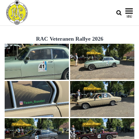
RATZEBURGER
MENÜ
AUTOMOBIL-
CLUB IM
RAC Veteranen Rallye 2026
ADAC E.V.