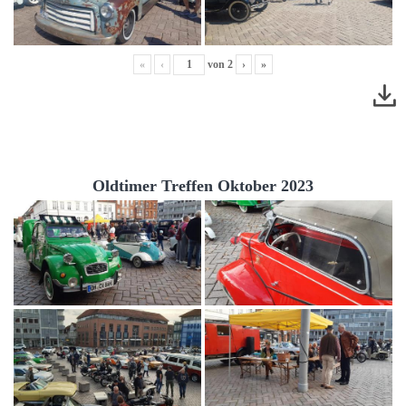
«
‹
von
2
›
»
Oldtimer Treffen Oktober 2023