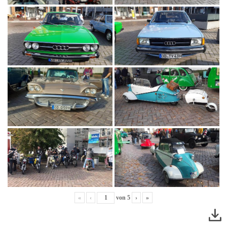
«
‹
von
5
›
»