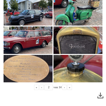
«
‹
von
14
›
»