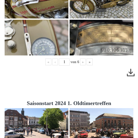
«
‹
von
6
›
»
Saisonstart 2024 1. Oldtimertreffen