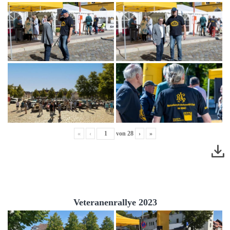
«
‹
von
28
›
»
Veteranenrallye 2023