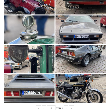
«
‹
von
7
›
»