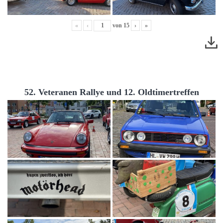
«
‹
von
15
›
»
52. Veteranen Rallye und 12. Oldtimertreffen