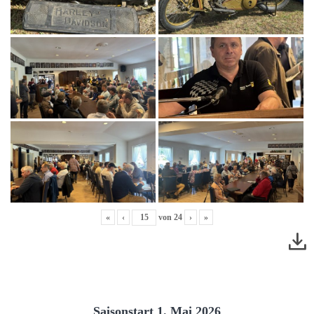
«
‹
von
24
›
»
Saisonstart 1. Mai 2026