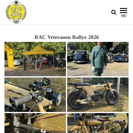
RATZEBURGER
MENÜ
AUTOMOBIL-
CLUB IM
RAC Veteranen Rallye 2026
ADAC E.V.