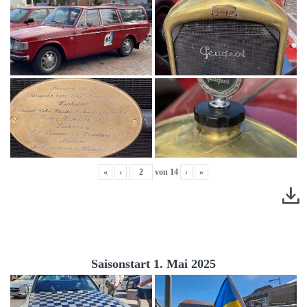
«
‹
von
14
›
»
Saisonstart 1. Mai 2025