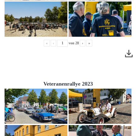
«
‹
von
28
›
»
Veteranenrallye 2023