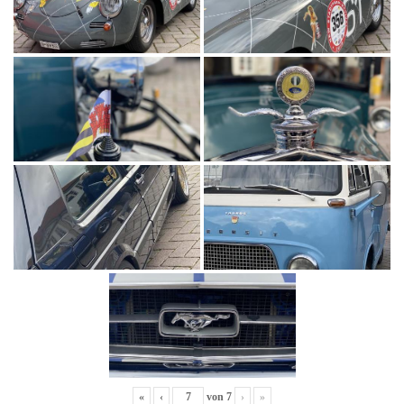
«
‹
von
7
›
»