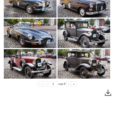
«
‹
von
9
›
»