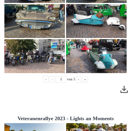
«
‹
von
5
›
»
Veteranenrallye 2023 - Lights an Moments