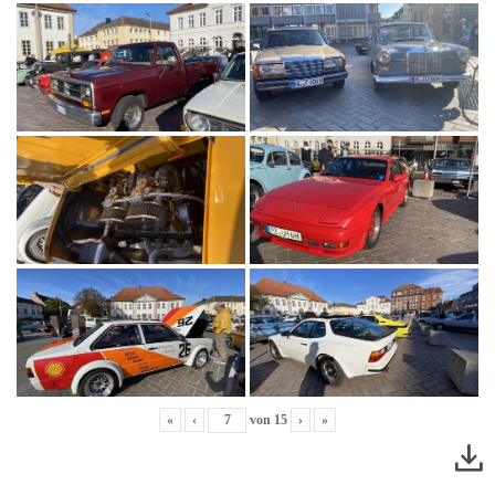
«
‹
von
15
›
»