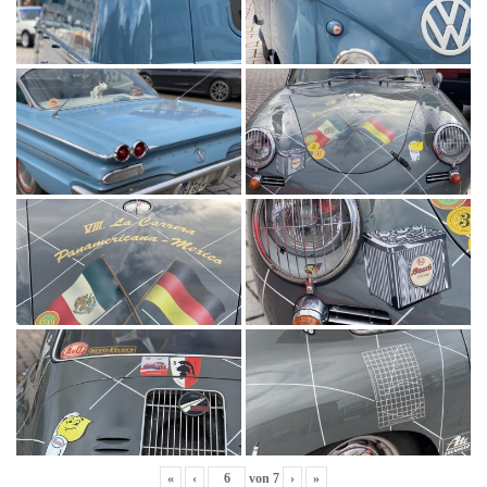
«
‹
von
7
›
»