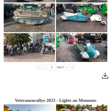
«
‹
von
5
›
»
Veteranenrallye 2023 - Lights an Moments