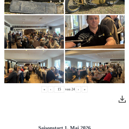
«
‹
von
24
›
»
Saisonstart 1. Mai 2026