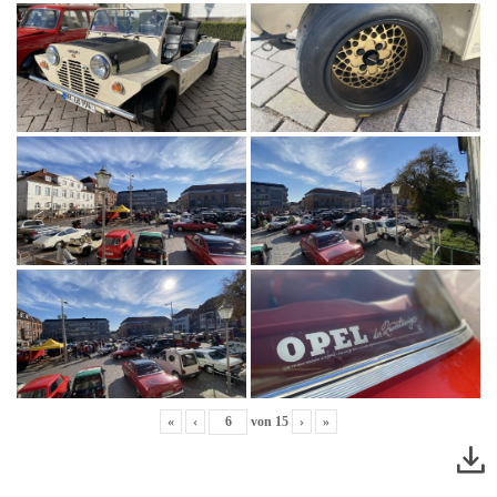
«
‹
von
15
›
»