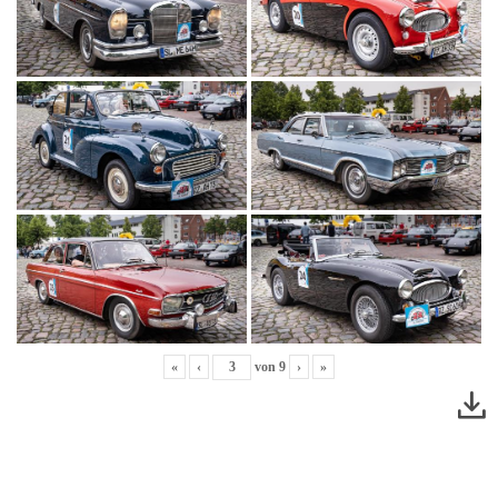
«
‹
von
9
›
»