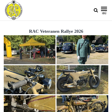
RATZEBURGER
MENÜ
AUTOMOBIL-
CLUB IM
RAC Veteranen Rallye 2026
ADAC E.V.