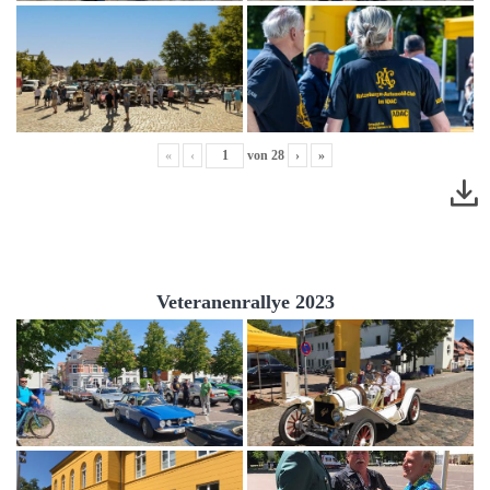
«
‹
von
28
›
»
Veteranenrallye 2023