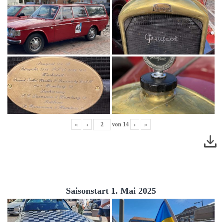
«
‹
von
14
›
»
Saisonstart 1. Mai 2025