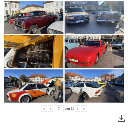
«
‹
von
15
›
»