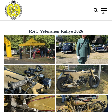
RATZEBURGER
MENÜ
AUTOMOBIL-
CLUB IM
RAC Veteranen Rallye 2026
ADAC E.V.