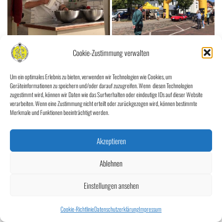
Cookie-Zustimmung verwalten
Um ein optimales Erlebnis zu bieten, verwenden wir Technologien wie Cookies, um
Geräteinformationen zu speichern und/oder darauf zuzugreifen. Wenn diesen Technologien
zugestimmt wird, können wir Daten wie das Surfverhalten oder eindeutige IDs auf dieser Website
verarbeiten. Wenn eine Zustimmung nicht erteilt oder zurückgezogen wird, können bestimmte
Merkmale und Funktionen beeinträchtigt werden.
Akzeptieren
Ablehnen
«
‹
von
3
›
»
Einstellungen ansehen
Cookie-Richtlinie
Datenschutzerklärung
Impressum