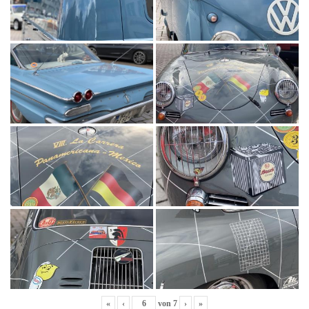
«
‹
von
7
›
»