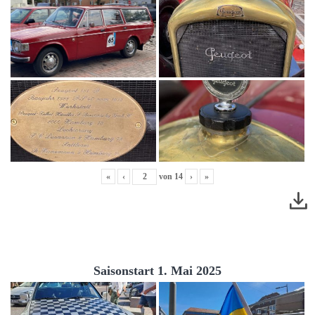
«
‹
von
14
›
»
Saisonstart 1. Mai 2025