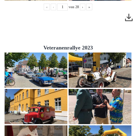
«
‹
von
28
›
»
Veteranenrallye 2023