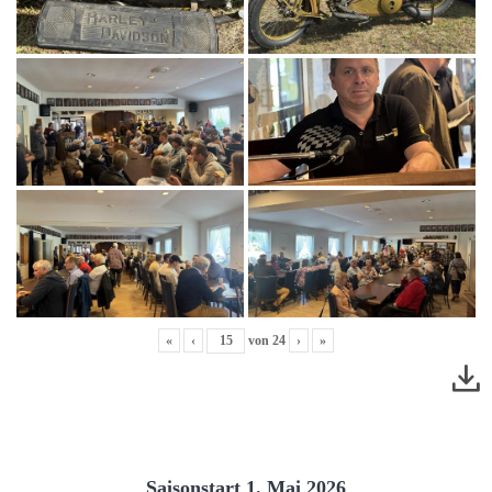
«
‹
von
24
›
»
Saisonstart 1. Mai 2026