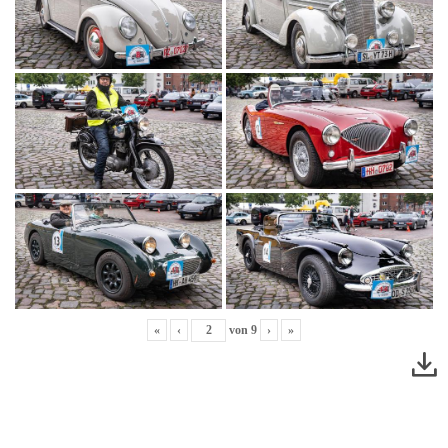
«
‹
von
9
›
»