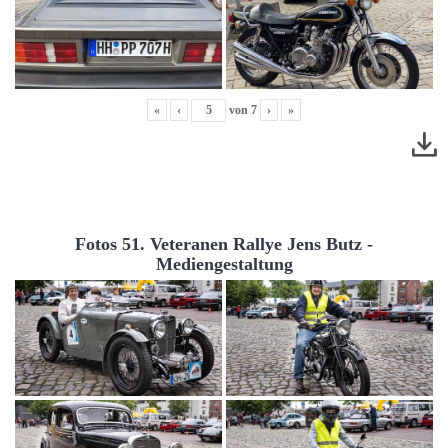
«
‹
von
7
›
»
Fotos 51. Veteranen Rallye Jens Butz -
Mediengestaltung