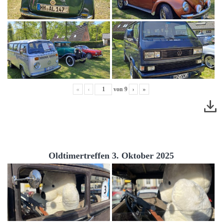
«
‹
von
9
›
»
Oldtimertreffen 3. Oktober 2025