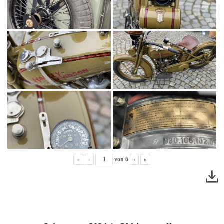
«
‹
von
6
›
»