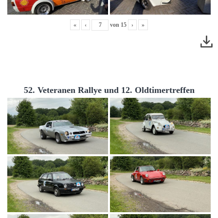
«
‹
von
15
›
»
52. Veteranen Rallye und 12. Oldtimertreffen