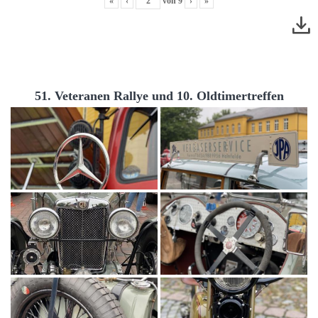
«
‹
von
9
›
»
51. Veteranen Rallye und 10. Oldtimertreffen