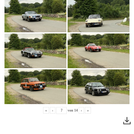
«
‹
von
14
›
»