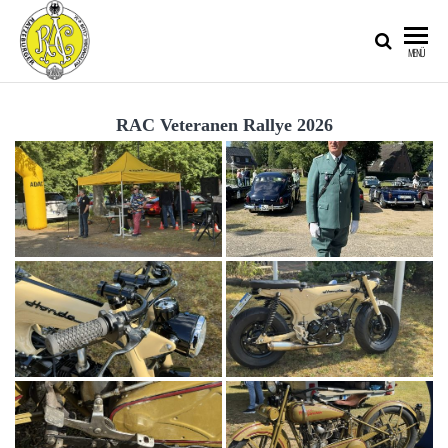
RATZEBURGER
MENÜ
AUTOMOBIL-
CLUB IM
RAC Veteranen Rallye 2026
ADAC E.V.