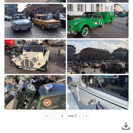
«
‹
von
5
›
»