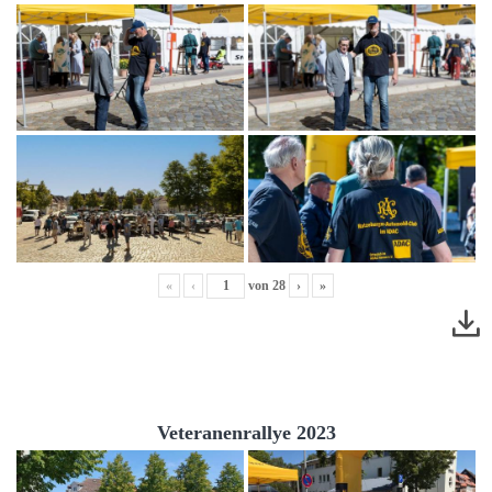
«
‹
von
28
›
»
Veteranenrallye 2023