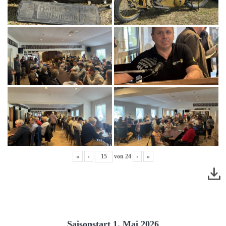
«
‹
von
24
›
»
Saisonstart 1. Mai 2026