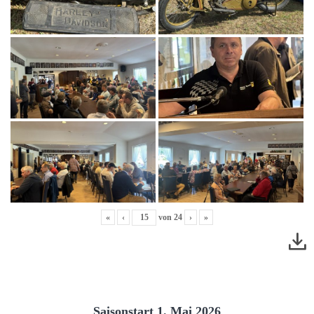
«
‹
von
24
›
»
Saisonstart 1. Mai 2026