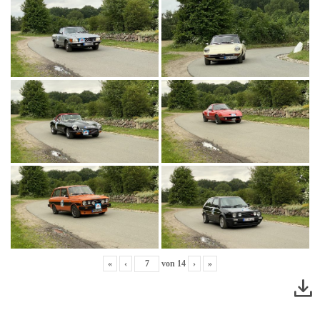
«
‹
von
14
›
»