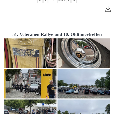
«
‹
von
9
›
»
51. Veteranen Rallye und 10. Oldtimertreffen