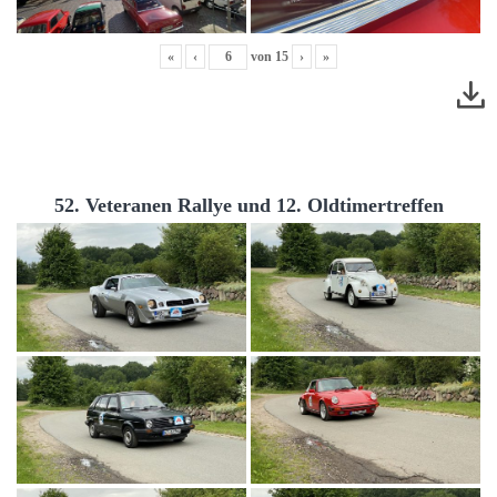
«
‹
von
15
›
»
52. Veteranen Rallye und 12. Oldtimertreffen