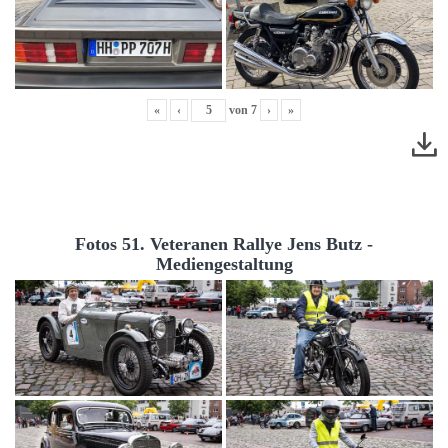
«
‹
von
7
›
»
Fotos 51. Veteranen Rallye Jens Butz -
Mediengestaltung