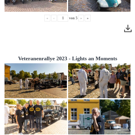
«
‹
von
5
›
»
Veteranenrallye 2023 - Lights an Moments