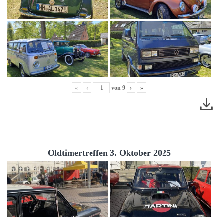
«
‹
von
9
›
»
Oldtimertreffen 3. Oktober 2025