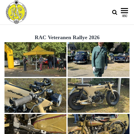
RATZEBURGER
MENÜ
AUTOMOBIL-
CLUB IM
RAC Veteranen Rallye 2026
ADAC E.V.