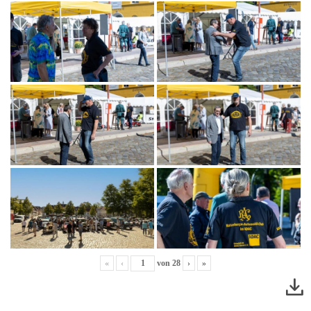
«
‹
von
28
›
»