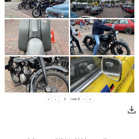
«
‹
von
6
›
»